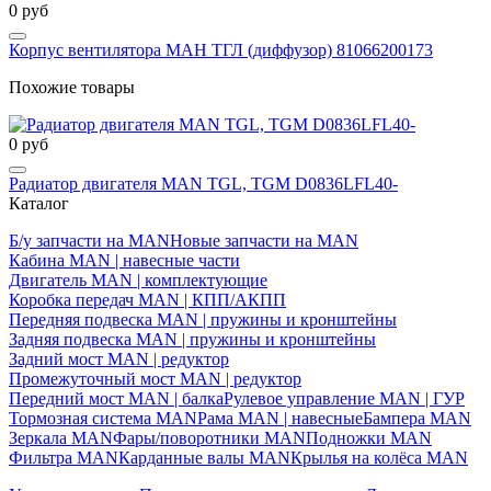
0 руб
Корпус вентилятора МАН ТГЛ (диффузор) 81066200173
Похожие товары
0 руб
Радиатор двигателя MAN TGL, TGM D0836LFL40-
Каталог
Б/у запчасти на MAN
Новые запчасти на MAN
Кабина MAN | навесные части
Двигатель MAN | комплектующие
Коробка передач MAN | КПП/АКПП
Передняя подвеска MAN | пружины и кронштейны
Задняя подвеска MAN | пружины и кронштейны
Задний мост MAN | редуктор
Промежуточный мост MAN | редуктор
Передний мост MAN | балка
Рулевое управление MAN | ГУР
Тормозная система MAN
Рама MAN | навесные
Бампера MAN
Зеркала MAN
Фары/поворотники MAN
Подножки MAN
Фильтра MAN
Карданные валы MAN
Крылья на колёса MAN