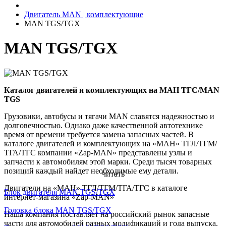
Двигатель MAN | комплектующие
MAN TGS/TGX
MAN TGS/TGX
Каталог двигателей и комплектующих на МАН ТГC/MAN
TGS
Грузовики, автобусы и тягачи MAN славятся надежностью и
долговечностью. Однако даже качественной автотехнике
время от времени требуется замена запасных частей. В
каталоге двигателей и комплектующих на «МАН» ТГЛ/ТГМ/
ТГА/ТГС компании «Zap-MAN» представлены узлы и
запчасти к автомобилям этой марки. Среди тысяч товарных
позиций каждый найдет необходимые ему детали.
читать
Двигатели на «МАН» ТГЛ/ТГМ/ТГА/ТГС в каталоге
Блок двигателя MAN TGS/TGX
интернет-магазина «Zap-MAN»
Головка блока MAN TGS/TGX
Наша компания поставляет на российский рынок запасные
части для автомобилей разных модификаций и года выпуска.