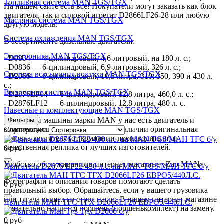
Топливная система MAN TGS/TGX
На нашем сайте есть все! Покупатели могут заказать как блок
двигателя, так и силовой агрегат D2866LF26-28 или любую
Масляная система MAN TGS/TGX
другую модель.
Система охлаждения MAN TGS/TGX
В ассортименте дизельные двигатели:
Электроника MAN TGS/TGX
- D0834 — 4-цилиндровый, 4,6-литровый, на 180 л. с.;
- D0836 — 6-цилиндровый, 6,9-литровый, 326 л. с.;
Система всасывания воздуха MAN TGS/TGX
- D2066 — 6-цилиндровый, 10,5 литра, 310, 350, 390 и 430 л.
с.;
Выхлопная система MAN TGS/TGX
- D2876LF04 — 6-цилиндровый, 12,8 литра, 460,0 л. с.;
- D2876LF12 — 6-цилиндровый, 12,8 литра, 480 л. с.
Навесные и комплектующие MAN TGS/TGX
Для любой машины марки MAN у нас есть двигатель и
Фильтры
комплектующие к нему. Всегда в наличии оригинальная
Сортировка:
головка двигателя (от компании-производителя) и
качественная реплика от лучших изготовителей.
0 руб
Удобство обслуживания в интернет-магазине «Zap-MAN»
Двигатель D2676 LF22 430 л.с. на MAN TGS/МАН ТГС б/у
Фотографии и описания товаров помогают сделать
0 руб
правильный выбор. Обращайтесь, если у вашего грузовика
или тягача вышел из строя насос. В нашем интернет-магазине
Двигатель МАН ТГС ТГХ D2066LF26 ЕВРО5/440Л.С.
обязательно найдется поршень (поршенькомплект) на замену.
0 руб