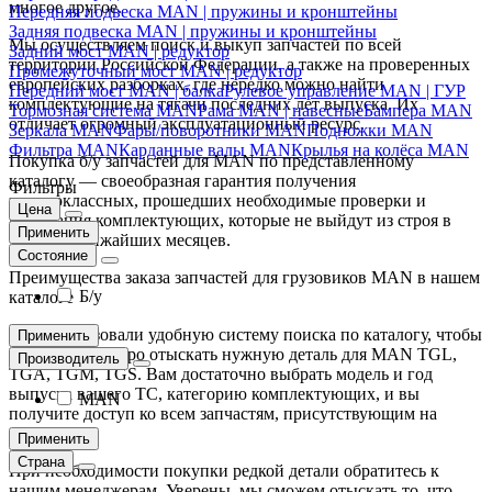
многое другое.
Передняя подвеска MAN | пружины и кронштейны
Задняя подвеска MAN | пружины и кронштейны
Мы осуществляем поиск и выкуп запчастей по всей
Задний мост MAN | редуктор
территории Российской Федерации, а также на проверенных
Промежуточный мост MAN | редуктор
европейских разборках, где нередко можно найти
Передний мост MAN | балка
Рулевое управление MAN | ГУР
комплектующие на тягачи последних лет выпуска. Их
Тормозная система MAN
Рама MAN | навесные
Бампера MAN
отличает огромный эксплуатационный ресурс.
Зеркала MAN
Фары/поворотники MAN
Подножки MAN
Фильтра MAN
Карданные валы MAN
Крылья на колёса MAN
Покупка б/у запчастей для MAN по представленному
каталогу — своеобразная гарантия получения
Фильтры
высококлассных, прошедших необходимые проверки и
Цена
испытания комплектующих, которые не выйдут из строя в
Применить
течение ближайших месяцев.
Состояние
Преимущества заказа запчастей для грузовиков MAN в нашем
Б/у
каталоге
Мы организовали удобную систему поиска по каталогу, чтобы
Применить
вы смогли быстро отыскать нужную деталь для MAN TGL,
Производитель
TGA, TGM, TGS. Вам достаточно выбрать модель и год
выпуска вашего ТС, категорию комплектующих, и вы
MAN
получите доступ ко всем запчастям, присутствующим на
складе.
Применить
Страна
При необходимости покупки редкой детали обратитесь к
нашим менеджерам. Уверены, мы сможем отыскать то, что