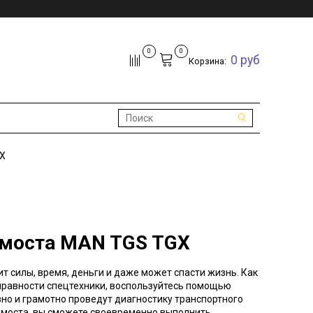
0
0
0 руб
Корзина:
X
 моста MAN TGS TGX
 силы, время, деньги и даже может спасти жизнь. Как
справности спецтехники, воспользуйтесь помощью
но и грамотно проведут диагностику транспортного
о моста, вы сможете своевременно выполнить