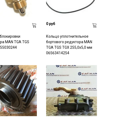
0 руб
блокировки
Кольцо уплотнительное
ора MAN TGA TGS
бортового редуктора MAN
255030244
TGA TGS TGX 255,0x5,0 мм
06563414254