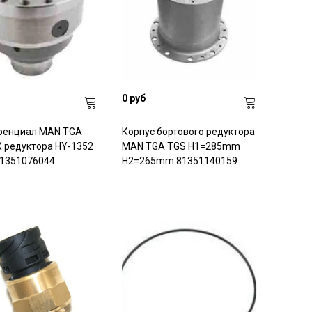
0 руб
енциал MAN TGA
Корпус бортового редуктора
 редуктора HY-1352
MAN TGA TGS H1=285mm
81351076044
H2=265mm 81351140159