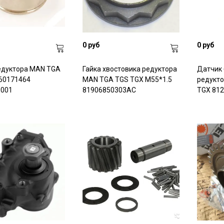
0 руб
0 руб
едуктора MAN TGA
Гайка хвостовика редуктора
Датчик 
60171464
MAN TGA TGS TGX M55*1.5
редукт
0001
81906850303AC
TGX 81