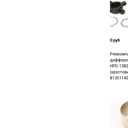
0 руб
Ремкомп
диффере
HPD-1382
(крестов
8135114