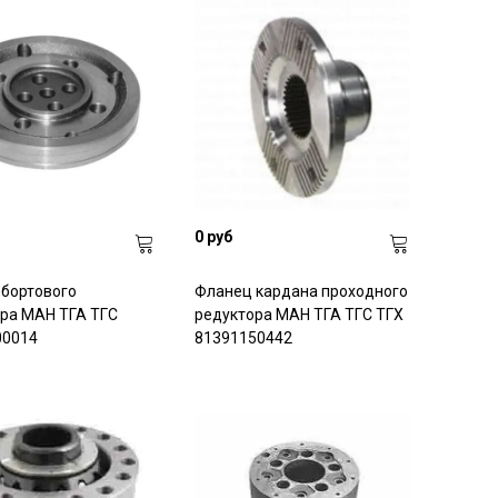
0 руб
бортового
Фланец кардана проходного
ра МАН ТГА ТГС
редуктора МАН ТГА ТГС ТГХ
00014
81391150442