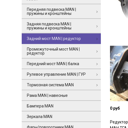
Передняя подвеска MAN |
пружины и кронштейны
Задняя подвеска MAN |
пружины и кронштейны
Задний мост MAN | редуктор
Промежуточный мост MAN |
редуктор
Передний мост MAN | балка
Рулевое управление MAN | ГУР
Тормозная система MAN
Рама MAN | навесные
Бампера MAN
0 руб
Зеркала MAN
Редуктор
Фары/поворотники MAN