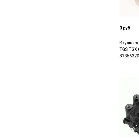
0 руб
Втулка р
TGS TGX 
8135632