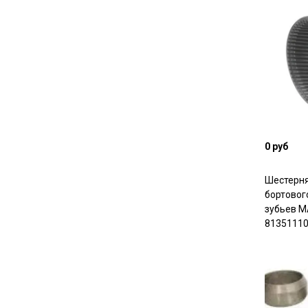
0 руб
Шестерня
бортовог
зубьев M
8135111