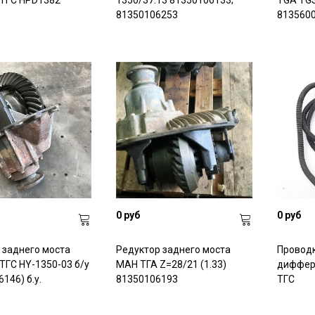
ТГС НРD1382
1350/37:13 81350106133;
TGA TGS
81350106253
813560
0 руб
0 руб
 заднего моста
Редуктор заднего моста
Проводк
ТГС HY-1350-03 б/у
МАН ТГА Z=28/21 (1.33)
диффер
146) б.у.
81350106193
ТГС