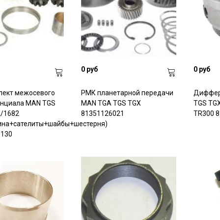
0 руб
0 руб
лект межосевого
РМК планетарной передачи
Диффер
нциала MAN TGS
MAN TGA TGS TGX
TGS TGX
/1682
81351126021
TR300 
ина+сателиты+шайбы+шестерня)
0130