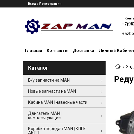
Вход / Регистрация
Конт
+7(96
Razbo
Главная
Контакты
Доставка
Личный Кабине
Зад
Каталог
Реду
Б/у запчасти на MAN
Новые запчасти на MAN
Кабина MAN | навесные части
Двигатель MAN |
комплектующие
Коробка передач MAN | КПП/
АКПП