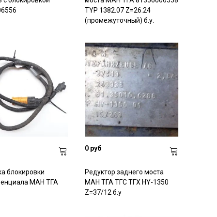
 с блокировкой
моста МАН ТГА 81356006558
06556
TYP 1382.07 Z=26:24
(промежуточный) б.у.
0 руб
а блокировки
Редуктор заднего моста
енциала МАН ТГА
МАН ТГА ТГС ТГХ HY-1350
Z=37/12 б.у