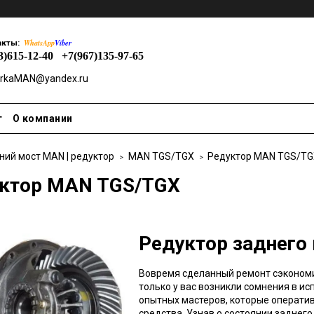
WhatsApp
Viber
акты:
3)615-12-40
+7(967)135-97-65
rkaMAN@yandex.ru
т
О компании
ний мост MAN | редуктор
MAN TGS/TGX
Редуктор MAN TGS/TG
ктор MAN TGS/TGX
Редуктор заднего
Вовремя сделанный ремонт сэкономит
только у вас возникли сомнения в и
опытных мастеров, которые оператив
средства. Узнав о состоянии заднег