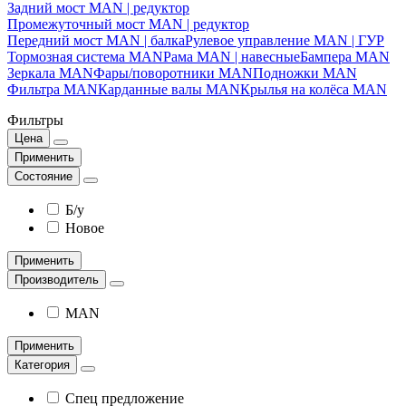
Задний мост MAN | редуктор
Промежуточный мост MAN | редуктор
Передний мост MAN | балка
Рулевое управление MAN | ГУР
Тормозная система MAN
Рама MAN | навесные
Бампера MAN
Зеркала MAN
Фары/поворотники MAN
Подножки MAN
Фильтра MAN
Карданные валы MAN
Крылья на колёса MAN
Фильтры
Цена
Применить
Состояние
Б/у
Новое
Применить
Производитель
MAN
Применить
Категория
Спец предложение