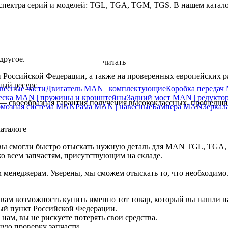
пектра серий и моделей: TGL, TGA, TGM, TGS. В нашем катало
другое.
читать
 Российской Федерации, а также на проверенных европейских р
ный ресурс.
весные части
Двигатель MAN | комплектующие
Коробка переда
веска MAN | пружины и кронштейны
Задний мост MAN | редукто
 — своеобразная гарантия получения высококлассных, прошедш
рмозная система MAN
Рама MAN | навесные
Бампера MAN
Зерка
аталоге
 вы смогли быстро отыскать нужную деталь для MAN TGL, TGA,
о всем запчастям, присутствующим на складе.
м менеджерам. Уверены, мы сможем отыскать то, что необходим
 вам возможность купить именно тот товар, который вы нашли на
ный пункт Российской Федерации.
нам, вы не рискуете потерять свои средства.
ную проверку запчасти.