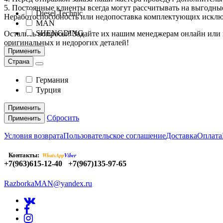
5. Постоянные клиенты всегда могут рассчитывать на выгодны
Diesel Technic
Неработоспособность или недопоставка комплектующих искл
MAN
SHENGDING
Остались вопросы? Задайте их нашим менеджерам онлайн или в
оригинальных и недорогих деталей!
Применить
Страна
Германия
Турция
Применить
Сбросить
Применить
Условия возврата
Пользовательское соглашение
Доставка
Оплата
Контакты:
WhatsApp
Viber
+7(963)615-12-40
+7(967)135-97-65
RazborkaMAN@yandex.ru