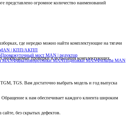
ге представлено огромное количество наименований
азборках, где нередко можно найти комплектующие на тягачи
ч MAN | КПП/АКПП
р
Промежуточный мост MAN | редуктор
их необходимые проверки и испытания комплектующих,
ла MAN
Фары/поворотники MAN
Подножки MAN
Фильтра MAN
 TGM, TGS. Вам достаточно выбрать модель и год выпуска
о. Обращение к нам обеспечивает каждого клиента широким
 сайте, без скрытых дефектов.