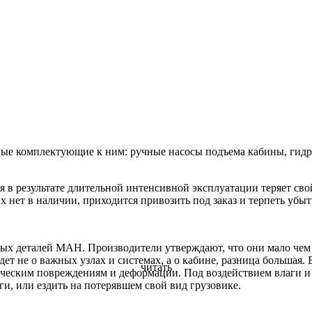
ичные комплектующие к ним: ручные насосы подъема кабины, ги
ая в результате длительной интенсивной эксплуатации теряет сво
нет в наличии, приходится привозить под заказ и терпеть убытк
ых деталей МАН. Производители утверждают, что они мало чем о
идет не о важных узлах и системах, а о кабине, разница больша
читать
ческим повреждениям и деформации. Под воздействием влаги и 
ги, или ездить на потерявшем свой вид грузовике.