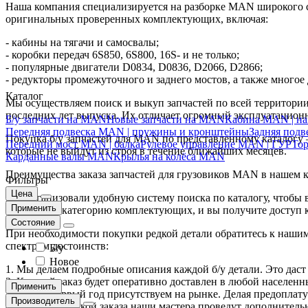
Наша компания специализируется на разборке MAN широкого с
оригинальных проверенных комплектующих, включая:
- кабины на тягачи и самосвалы;
- коробки передач 6S850, 6S800, 16S- и не только;
- популярные двигатели D0834, D0836, D2066, D2866;
- редукторы промежуточного и заднего мостов, а также многое 
Каталог
Мы осуществляем поиск и выкуп запчастей по всей территории
последних лет выпуска. Их отличает огромный эксплуатацион
Б/у запчасти на MAN
Новые запчасти на MAN
Кабина MAN | на
Передняя подвеска MAN | пружины и кронштейны
Задняя под
Покупка б/у запчастей для MAN по представленному каталогу
Передний мост MAN | балка
Рулевое управление MAN | ГУР
То
которые не выйдут из строя в течение ближайших месяцев.
Карданные валы MAN
Крылья на колёса MAN
Преимущества заказа запчастей для грузовиков MAN в нашем к
Фильтры
Цена
Мы организовали удобную систему поиска по каталогу, чтобы
Применить
вашего ТС, категорию комплектующих, и вы получите доступ к
Состояние
При необходимости покупки редкой детали обратитесь к наши
спектром достоинств:
Б/у
Новое
1. Мы делаем подробные описания каждой б/у детали. Это даст
2. Каждый заказ будет оперативно доставлен в любой населен
Применить
3. Мы не первый год присутствуем на рынке. Делая предоплату 
Производитель
4. Перед отправкой заказа наши мастера проведут дополнитель