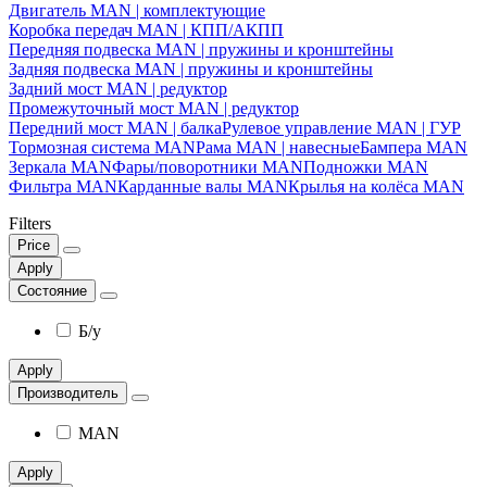
Двигатель MAN | комплектующие
Коробка передач MAN | КПП/АКПП
Передняя подвеска MAN | пружины и кронштейны
Задняя подвеска MAN | пружины и кронштейны
Задний мост MAN | редуктор
Промежуточный мост MAN | редуктор
Передний мост MAN | балка
Рулевое управление MAN | ГУР
Тормозная система MAN
Рама MAN | навесные
Бампера MAN
Зеркала MAN
Фары/поворотники MAN
Подножки MAN
Фильтра MAN
Карданные валы MAN
Крылья на колёса MAN
Filters
Price
Apply
Состояние
Б/у
Apply
Производитель
MAN
Apply