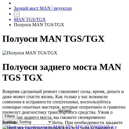
Задний мост MAN | редуктор
-
MAN TGS/TGX
Полуоси MAN TGS/TGX
Полуоси MAN TGS/TGX
Полуоси заднего моста MAN
TGS TGX
Вовремя сделанный ремонт сэкономит силы, время, деньги и
даже может спасти жизнь. Как только у вас возникли
сомнения в исправности спецтехники, воспользуйтесь
помощью опытных мастеров, которые оперативно и грамотно
читать
проведут диагностику транспортного средства. Узнав о
Filters
состоянии заднего моста, вы сможете своевременно
Sorting:
выполнить ремонтные работы. При необходимости закажете
задний мост в сборе, который впоследствии установите.