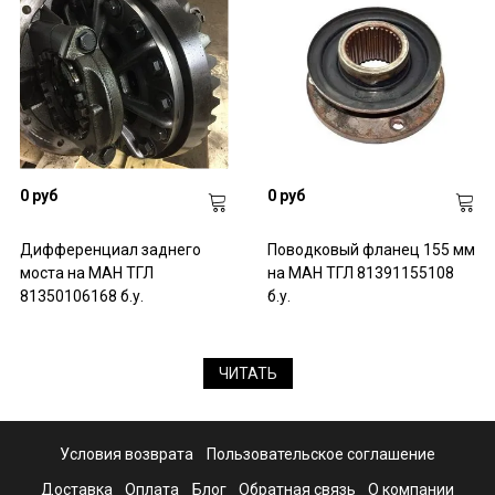
0 руб
0 руб
Дифференциал заднего
Поводковый фланец 155 мм
моста на МАН ТГЛ
на МАН ТГЛ 81391155108
81350106168 б.у.
б.у.
ЧИТАТЬ
Условия возврата
Пользовательское соглашение
Доставка
Оплата
Блог
Обратная связь
О компании