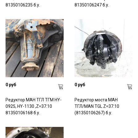
81350106235 б.у.
81350106247 б.у.
0 руб
0 руб
Редуктор МАН ТГЛ ТГМ HY-
Редуктор моста МАН
0925, HY-1130 ,Z=37:10
ТГЛ/MAN TGL Z=37:10
81350106168 б.у.
(81350106267) б.у.