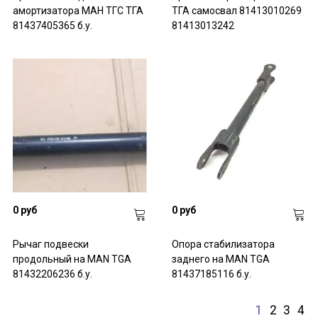
амортизатора МАН ТГС ТГА
ТГА самосвал 81413010269
81437405365 б.у.
81413013242
0 руб
0 руб
Рычаг подвески
Опора стабилизатора
продольный на MAN TGA
заднего на MAN TGA
81432206236 б.у.
81437185116 б.у.
1
2
3
4