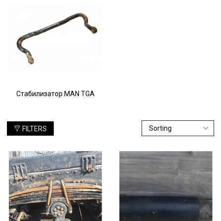
машины марки MAN. Вниманию клиентов представлены как
оригинальные полурессоры, так и качественная реплика
стабилизаторов задних. Мы сотрудничаем только с
надежными производителями! Для всех запасных частей
характерны ровные сварные швы и идеально точная подгонка
компонентов. Каждая деталь рассчитана на длительный срок
работы без технического обслуживания и ремонта.
Несколько причин покупать рессоры и пневмоподушки в «ZAP-
MAN»
Обслуживаться в нашем интернет-магазине могут как
Стабилизатор MAN TGA
частные лица, так и предприятия. Быть клиентом компании
удобно и выгодно. Ведь оптовых и розничных покупателей
ждут рекордно низкие цены на краны и датчики уровня пола.
Заказчикам гарантирована оперативная доставка товаров во
FILTERS
все регионы страны.
В каталоге представлена исключительно качественная,
сертифицированная продукция, отличающаяся высоким
уровнем надежности и безопасности. Гарантия производителя
распространяется на каждую полурессору и стойку задней
подвески. Предусмотрена замена не подошедших по
характеристикам деталей на соответствующие заданным
требованиям.