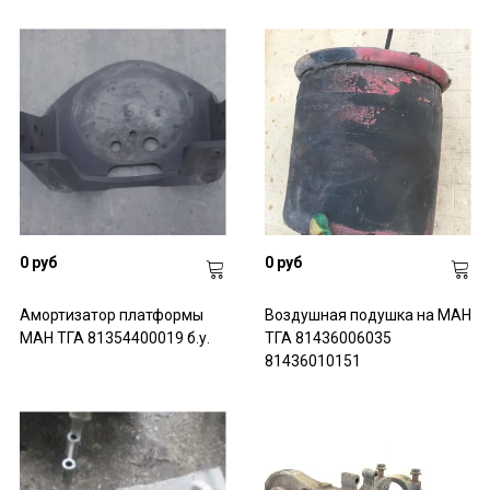
0 руб
0 руб
Амортизатор платформы
Воздушная подушка на МАН
МАН ТГА 81354400019 б.у.
ТГА 81436006035
81436010151