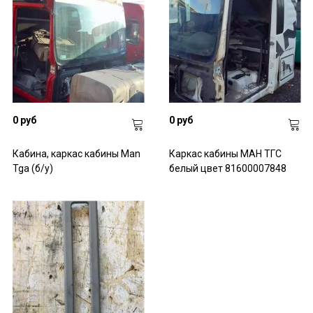
0 руб
0 руб
Кабина, каркас кабины Man
Каркас кабины МАН ТГС
Tga (б/у)
белый цвет 81600007848