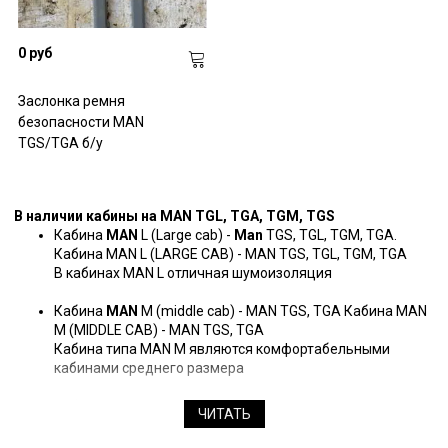
0 руб
Заслонка ремня
безопасности MAN
TGS/TGA б/у
В наличии кабины на MAN TGL, TGA, TGM, TGS
Кабина
MAN
L (Large cab) -
Man
TGS, TGL, TGM, TGA.
Кабина MAN L (LARGE CAB) - MAN TGS, TGL, TGM, TGA
В кабинах MAN L отличная шумоизоляция
Кабина
MAN
M (middle cab) - МАN TGS, TGA Кабина MAN
M (MIDDLE CAB) - МАN TGS, TGA
Кабина типа MAN М являются комфортабельными
кабинами среднего размера
Кабина
MAN
XLX Большая и высокая для дальних
ЧИТАТЬ
перевозок. Кабина MAN XLX можно сказать самая
большая и высокая для дальних перевозок