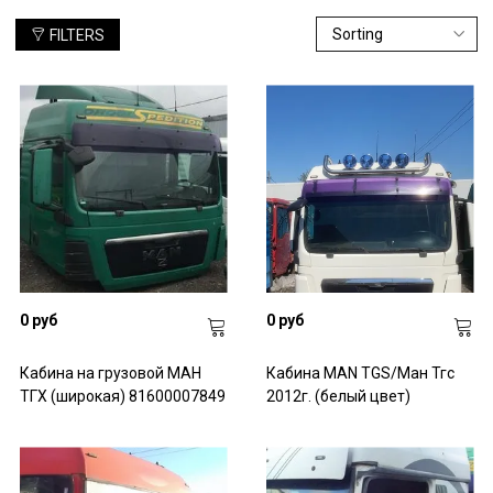
обязательную проверку на соответствие техническим
FILTERS
характеристикам. Мы предлагаем только надежные
комплектующие, которые на 100 % соответствуют всем
стандартам. Если необходимо содействие в выборе или
профессиональная консультация, наши специалисты всегда
придут на помощь и ответят на ваши вопросы.
0 руб
0 руб
Кабина на грузовой МАН
Кабина MAN TGS/Ман Тгс
ТГХ (широкая) 81600007849
2012г. (белый цвет)