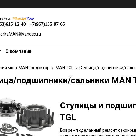
WhatsApp
Viber
такты:
963)615-12-40
+7(967)135-97-65
orkaMAN@yandex.ru
т
О компании
ний мост MAN | редуктор
MAN TGL
Ступица/подшипники/саль
ица/подшипники/сальники MAN 
Ступицы и подшип
TGL
Вовремя сделанный ремонт сэкономит