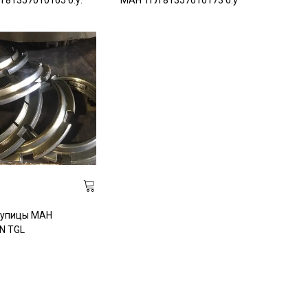
 81357010165 б.у.
МАН ТГЛ 81357010173 б.у
тупицы МАН
N TGL