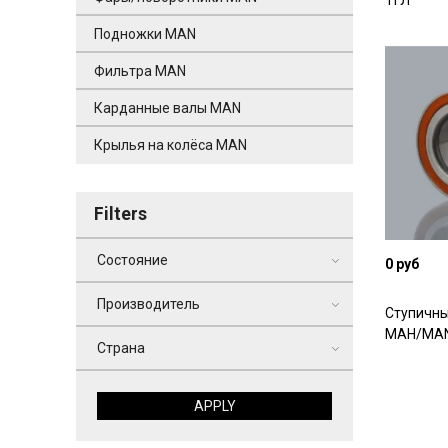
ТГЛ
Подножки MAN
Фильтра MAN
Карданные валы MAN
Крылья на колёса MAN
Filters
Состояние
0 руб
Производитель
Ступичн
МАН/MAN 
Страна
APPLY