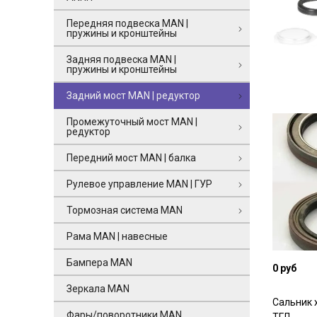
Передняя подвеска MAN |
пружины и кронштейны
Задняя подвеска MAN |
пружины и кронштейны
Задний мост MAN | редуктор
Промежуточный мост MAN |
редуктор
Передний мост MAN | балка
Рулевое управление MAN | ГУР
Тормозная система MAN
Рама MAN | навесные
Бампера MAN
0 руб
Зеркала MAN
Сальник 
Фары/поворотники MAN