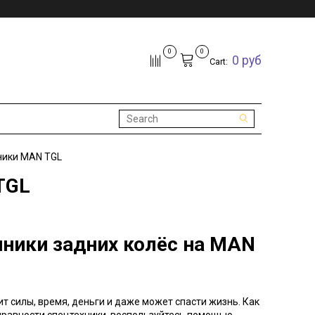
0
0
0 руб
Cart:
ники MAN TGL
TGL
ники задних колёс на MAN
 силы, время, деньги и даже может спасти жизнь. Как