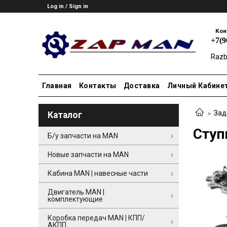
Log in / Sign in
Кон
+7(
Razb
Главная
Контакты
Доставка
Личный Кабине
Зад
Каталог
Ступ
Б/у запчасти на MAN
Новые запчасти на MAN
Кабина MAN | навесные части
Двигатель MAN |
комплектующие
Коробка передач MAN | КПП/
АКПП