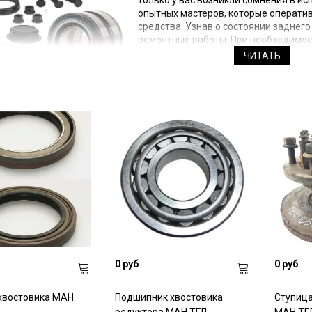
только у вас возникли сомнения в и
опытных мастеров, которые оператив
средства. Узнав о состоянии заднег
ремонтные работы. При необходимост
впоследствии установите.
ЧИТАТЬ
0 руб
0 руб
хвостовика МАН
Подшипник хвостовика
Ступица