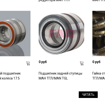
редуктора МАН ТГЛ
МАН ТГЛ
0 руб
0 руб
ый подшипник
Подшипник задней ступицы
Гайка с
колёса 17.5
МАН ТГЛ/MAN TGL
ТГЛ/MA
ЧИТАТЬ