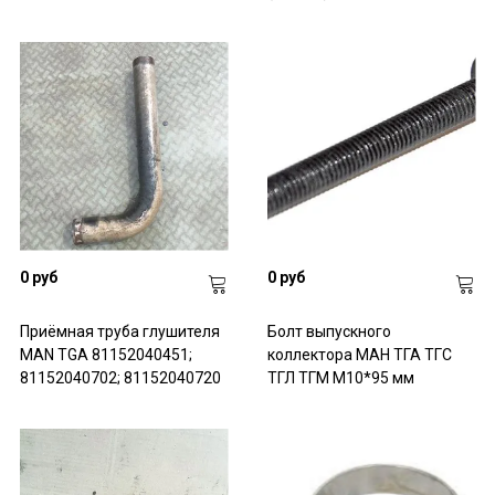
0 руб
0 руб
Приёмная труба глушителя
Болт выпускного
MAN TGA 81152040451;
коллектора МАН ТГА ТГС
81152040702; 81152040720
ТГЛ ТГМ M10*95 мм