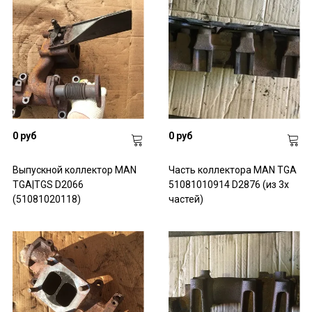
0 руб
0 руб
Выпускной коллектор MAN
Часть коллектора MAN TGA
TGA|TGS D2066
51081010914 D2876 (из 3х
(51081020118)
частей)