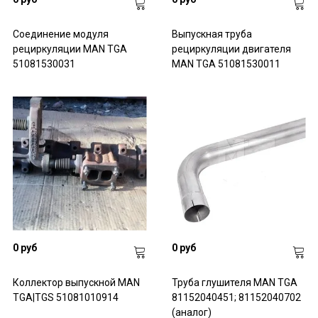
Соединение модуля
Выпускная труба
рециркуляции MAN TGA
рециркуляции двигателя
51081530031
MAN TGA 51081530011
0 руб
0 руб
Коллектор выпускной MAN
Труба глушителя MAN TGA
TGA|TGS 51081010914
81152040451; 81152040702
(аналог)