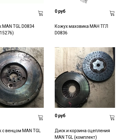
0 руб
к MAN TGL D0834
Кожух маховика МАН ТГЛ
15276)
D0836
0 руб
 с венцом MAN TGL
Диск и корзина сцепления
MAN TGL (комплект)