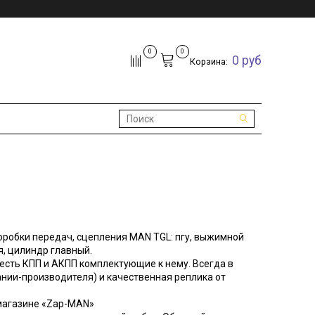
0
0
0 руб
Корзина:
оробки передач, сцепления MAN TGL: пгу, выжимной
я, цилиндр главный.
есть КПП и АКПП комплектующие к нему. Всегда в
нии-производителя) и качественная реплика от
магазине «Zap-MAN»