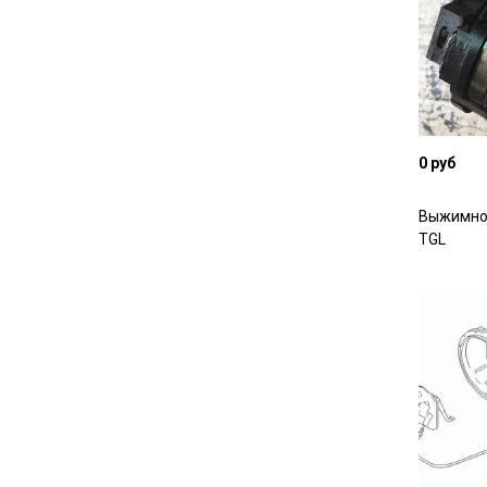
0 руб
Выжимно
TGL