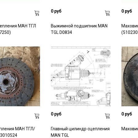
0 руб
0 руб
епления МАН ТГЛ
Выжимной подшипник MAN
Махови
7250)
TGL D0834
(510230
0 руб
0 руб
пления МАН ТГЛ/
Главный цилиндр сцепления
Маховик
3010524
MAN TGL