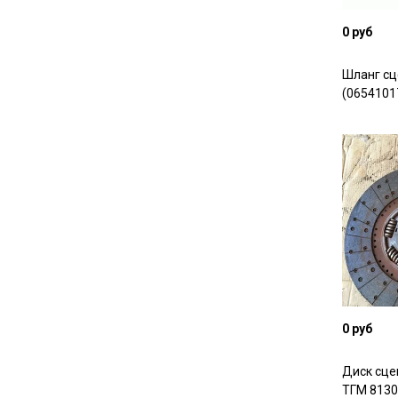
0 руб
Шланг сц
(0654101
0 руб
Диск сце
ТГМ 8130