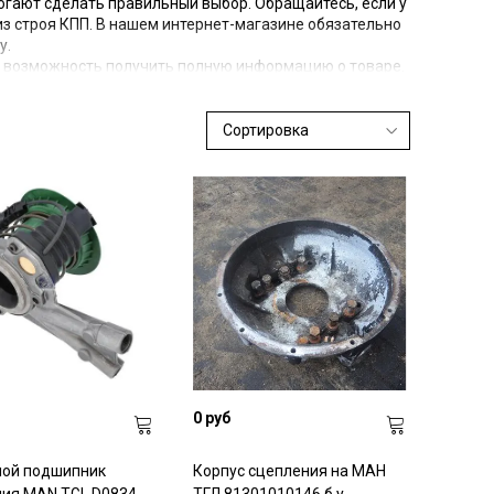
огают сделать правильный выбор. Обращайтесь, если у
из строя КПП. В нашем интернет-магазине обязательно
у.
возможность получить полную информацию о товаре.
ены описания запчастей, фотографии и цены.
 такой именно комплект сцепления подойдет для их
ться к нашим менеджерам. Они помогут сделать
елия по самым низким ценам. Именно поэтому и
ают у нас КПП МАН. Мы отпускаем товары и оптом, и в
 в различные регионы страны.
ачеством (есть сертификаты). На каждое изделие
дителя. Каждый приобретенный у нас цилиндра
няет свои функции на протяжении долгих лет.
0 руб
ой подшипник
Корпус сцепления на МАН