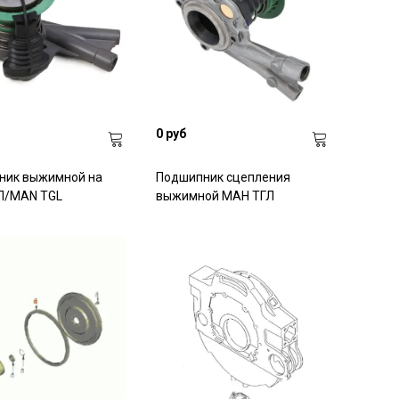
0 руб
ник выжимной на
Подшипник сцепления
Л/MAN TGL
выжимной МАН ТГЛ