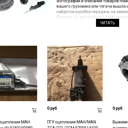
Фотографии и описания товаров пом
вашего грузовика или тягача вышла 
найдется коробка передачь на замен
Владельцы автомобилей MAN имеют 
Ведь в каталоге магазина представл
ЧИТАТЬ
Покупателям, сомневающимся в том,
системы сцепления, следует обрати
правильный выбор.
Компания «Zap-MAN» предлагает изд
частные лица, и предприятия заказыв
розницу. Запасные части отправляем
Вся продукция отличается высоким к
распространяется гарантия произво
сцепления (главный) исправно выпол
0 руб
0 руб
 сцепления МАН
ПГУ сцепления МАН/MAN
Выжимн