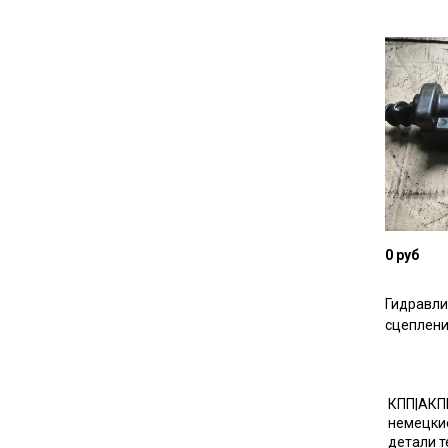
0 руб
Гидравли
сцеплени
КПП|АКПП
немецкие
детали т