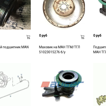
0 руб
0 руб
й подшипник MAN
Маховик на МАН ТГМ/ТГЛ
Подшип
51023015276 б/у
МАН ТГ