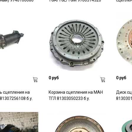
вный) 9740100080
TGA/TGL/TGM 9700514320
сцепле
0 руб
0 руб
ь сцепления на
Корзина сцепления на МАН
Диск сц
81307256108 б.у.
ТГЛ 81303050233 б.у.
8130301