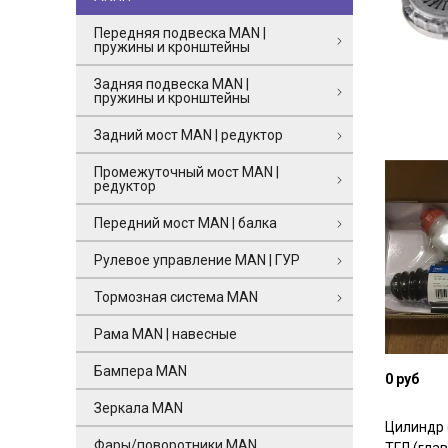
Передняя подвеска MAN |
пружины и кронштейны
Задняя подвеска MAN |
пружины и кронштейны
Задний мост MAN | редуктор
Промежуточный мост MAN |
редуктор
Передний мост MAN | балка
Рулевое управление MAN | ГУР
Тормозная система MAN
Рама MAN | навесные
Бампера MAN
0 руб
Зеркала MAN
Цилиндр
Фары/поворотники MAN