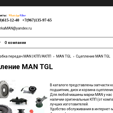
WhatsApp
Viber
акты:
3)615-12-40
+7(967)135-97-65
rkaMAN@yandex.ru
т
О компании
обка передач MAN | КПП/АКПП
MAN TGL
Сцепление MAN TGL
ление MAN TGL
В каталоге представлены запчасти к
подшипник, диск и корзина сцеплени
Для любой машины марки MAN у нас 
наличии оригинальные КПП (от компа
лучших изготовителей.
Удобство обслуживания в интернет-