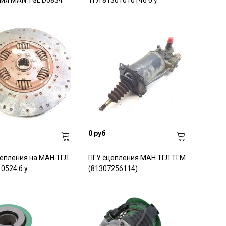
ния MAN TGL D0834
ТГЛ 81301010146 б.у.
0 руб
епления на МАН ТГЛ
ПГУ сцепления МАН ТГЛ ТГМ
0524 б.у.
(81307256114)