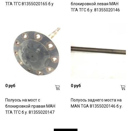
ТГА ТГС 81355020165 б.у
блокировкой левая МАН
ТГА ТГС б.у. 81355020146
0 руб
0 руб
Полуось на мост с
Полуось заднего моста на
блокировкой правая МАН
MAN TGA 81355020146 б.у.
ТГА ТГС б.у. 81355020147