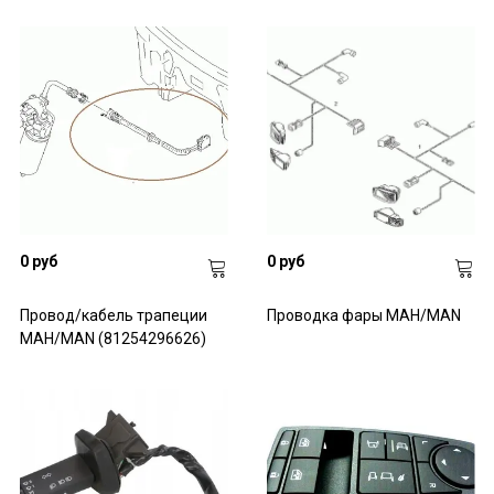
0 руб
0 руб
Провод/кабель трапеции
Проводка фары МАН/MAN
МАН/MAN (81254296626)