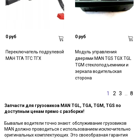
0 руб
0 руб
Переключатель подрулевой
Модуль управления
МАН ТГА ТГС ТГХ
дверями MAN TGS TGX TGL
TGM стеклоподъемники и
зеркала водительская
сторона
1
2
3
8
…
Запчасти для грузовиков MAN TGL, TGA, TGM, TGS по
доступным ценам прямо с разборки!
Бывалые водители точно знают: обслуживание грузовиков
MAN должно проводиться с использованием исключительно
оригинальных комплектующих. Это своеобразная гарантия