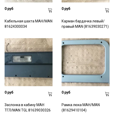
0 руб
0 руб
Кабельная шахта МАН/MAN
Карман бардачка левый/
81624300034
правый MAN (81639030271)
0 руб
0 руб
Заслонка в кабину МАН
Рамка люка МАН/MAN
ТГЛ/MAN TGL 81639030326
(81629410104)