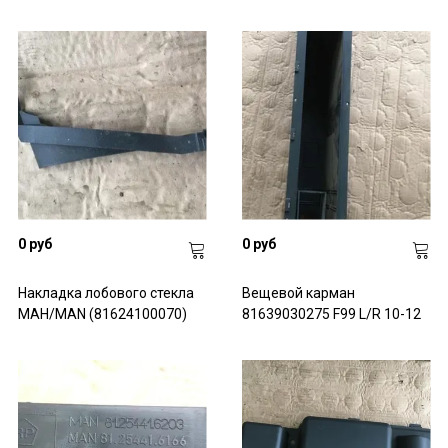
0 руб
0 руб
Накладка лобового стекла
Вещевой карман
МАН/MAN (81624100070)
81639030275 F99 L/R 10-12