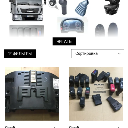
ЧИТАТЬ
ФИЛЬТРЫ
Одна из наиболее уязвимых частей грузовиков – кабина,
которая в результате длительной интенсивной эксплуатации
теряет свой вид и свойства. Производитель рекомендует в
случае поломок использовать только оригинальные
комплектующие. Но часто их нет в наличии, приходится
привозить под заказ и терпеть убытки из-за простоев
грузовика.
Что выбрать: оригинальные детали или дешевые аналоги?
Сегодня на рынке можно часто встретить подделки
оригинальных деталей МАН. Производители утверждают, что
они мало чем отличаются от аналогов, а вот стоят
значительно меньше. Но не является ли такая экономия
сомнительной? Даже если речь идет не о важных узлах и
0 руб
0 руб