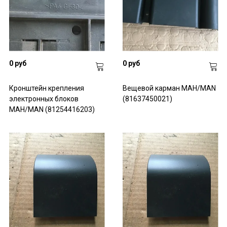
0 руб
0 руб
Кронштейн крепления
Вещевой карман МАН/MAN
электронных блоков
(81637450021)
МАН/MAN (81254416203)