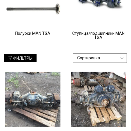
трассе грузового автомобиля вы сорвете сроки, что приведет
к неприятностям.
Вовремя сделанный ремонт сэкономит силы, время, деньги и
даже может спасти жизнь. Как только у вас возникли
сомнения в исправности спецтехники, воспользуйтесь
помощью опытных мастеров, которые оперативно и грамотно
Полуоси MAN TGA
Ступица/подшипники MAN
TGA
проведут диагностику транспортного средства. Узнав о
состоянии заднего моста, вы сможете своевременно
выполнить ремонтные работы. При необходимости закажете
задний мост в сборе, который впоследствии установите.
ФИЛЬТРЫ
Узнав о том, какие нужно заменить детали, не экономьте.
Сразу же покупайте чулок заднего моста, подшипник или
редукторы заднего моста – HY-0925, HY-1350, HY-1353, HY-
1352, HY-1382. Вовремя замените фланец заднего колеса,
подшипник или полуось. Заранее установив новую деталь
вместо той, которая в ближайшее время выйдет из строя, вы
избежите затрат на покупку целого узла. Этими простыми
действиями вы сможете предотвратить ДТП, чем спасете
собственную жизнь и здоровье, а также защитите
перевозимый груз.
Почему заказывать запчасти для
грузовика MAN TGA на этом сайте