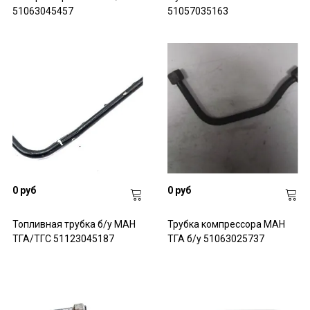
- проводка, энергоаккумуляторы;
51063045457
51057035163
- тормозные цилиндры, камеры, колодки;
- суппорты KNORR, суппорты MERITOR.
0 руб
0 руб
Топливная трубка б/у МАН
Трубка компрессора МАН
ТГА/ТГС 51123045187
ТГА б/у 51063025737