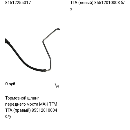
81512255017
ТГА (левый) 85512010003 б/
у
0 руб
Тормозной шланг
переднего моста МАН ТГМ
ТГА (правый) 85512010004
б/у