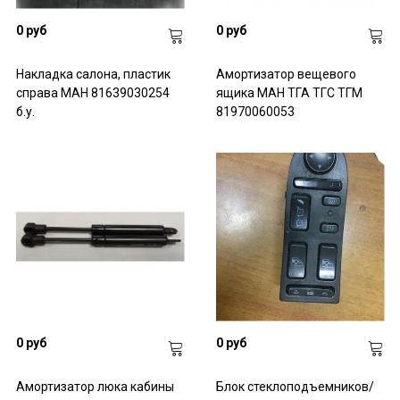
0 руб
0 руб
Накладка салона, пластик
Амортизатор вещевого
справа МАН 81639030254
ящика МАН ТГА ТГС ТГМ
б.у.
81970060053
0 руб
0 руб
Амортизатор люка кабины
Блок стеклоподъемников/