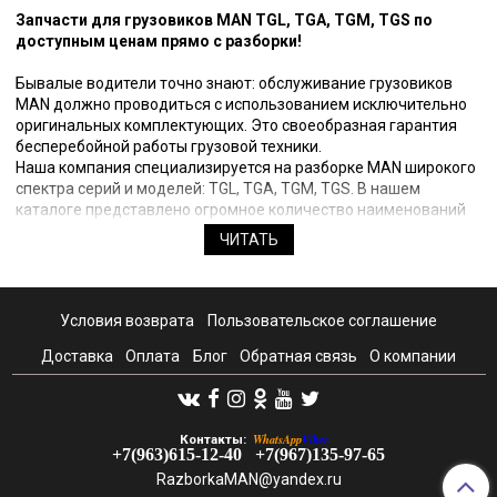
Запчасти для грузовиков MAN TGL, TGA, TGM, TGS по
доступным ценам прямо с разборки!
Бывалые водители точно знают: обслуживание грузовиков
MAN должно проводиться с использованием исключительно
оригинальных комплектующих. Это своеобразная гарантия
бесперебойной работы грузовой техники.
Наша компания специализируется на разборке MAN широкого
спектра серий и моделей: TGL, TGA, TGM, TGS. В нашем
каталоге представлено огромное количество наименований
оригинальных проверенных комплектующих, включая:
ЧИТАТЬ
- кабины на тягачи и самосвалы;
- коробки передач 6S850, 6S800, 16S- и не только;
- популярные двигатели D0834, D0836, D2066, D2866;
- редукторы промежуточного и заднего мостов, а также
Условия возврата
Пользовательское соглашение
многое другое.
Доставка
Оплата
Блог
Обратная связь
О компании
Мы осуществляем поиск и выкуп запчастей по всей
территории Российской Федерации, а также на проверенных
европейских разборках, где нередко можно найти
комплектующие на тягачи последних лет выпуска. Их отличает
WhatsApp
Viber
Контакты:
огромный эксплуатационный ресурс.
+7(963)615-12-40
+7(967)135-97-65
Покупка б/у запчастей для MAN по представленному каталогу
RazborkaMAN@yandex.ru
— своеобразная гарантия получения высококлассных,