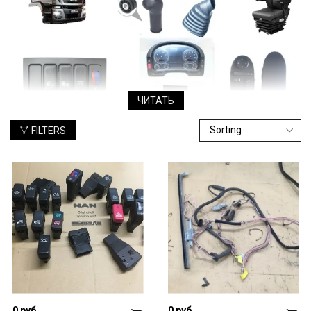
ЧИТАТЬ
FILTERS
Одна из наиболее уязвимых частей грузовиков – кабина,
которая в результате длительной интенсивной эксплуатации
теряет свой вид и свойства. Производитель рекомендует в
случае поломок использовать только оригинальные
комплектующие. Но часто их нет в наличии, приходится
привозить под заказ и терпеть убытки из-за простоев
грузовика.
Что выбрать: оригинальные детали или дешевые аналоги?
Сегодня на рынке можно часто встретить подделки
оригинальных деталей МАН. Производители утверждают, что
они мало чем отличаются от аналогов, а вот стоят
значительно меньше. Но не является ли такая экономия
сомнительной? Даже если речь идет не о важных узлах и
0 руб
0 руб