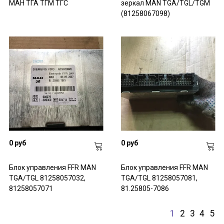
МАН ТГА ТГМ ТГС
зеркал MAN TGA/TGL/TGM
(81258067098)
0 руб
0 руб
Блок управления FFR MAN
Блок управления FFR MAN
TGA/TGL 81258057032,
TGA/TGL 81258057081,
81258057071
81.25805-7086
1
2
3
4
5