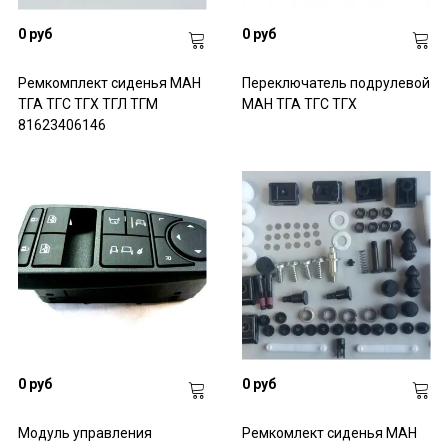
0 руб
0 руб
Ремкомплект сиденья МАН
Переключатель подрулевой
ТГА ТГС ТГХ ТГЛ ТГМ
МАН ТГА ТГС ТГХ
81623406146
0 руб
0 руб
Модуль управления
Ремкомлект сиденья МАН