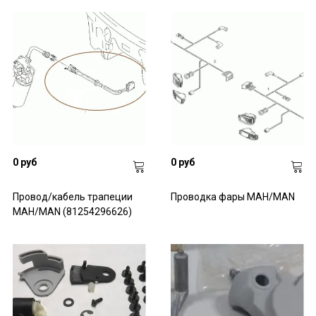
0 руб
0 руб
Провод/кабель трапеции
Проводка фары МАН/MAN
МАН/MAN (81254296626)