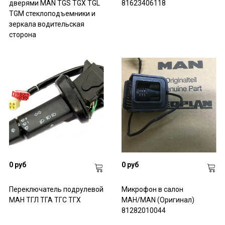
дверями MAN TGS TGX TGL
81623406118
TGM стеклоподъемники и
зеркала водительская
сторона
0 руб
0 руб
Переключатель подрулевой
Микрофон в салон
МАН ТГЛ ТГА ТГС ТГХ
МАН/MAN (Оригинал)
81282010044