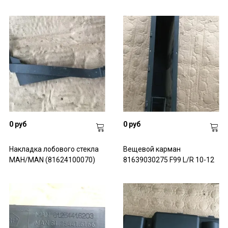
0 руб
0 руб
Накладка лобового стекла
Вещевой карман
МАН/MAN (81624100070)
81639030275 F99 L/R 10-12