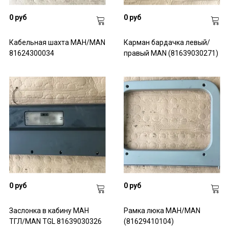
0 руб
0 руб
Кабельная шахта МАН/MAN
Карман бардачка левый/
81624300034
правый MAN (81639030271)
0 руб
0 руб
Заслонка в кабину МАН
Рамка люка МАН/MAN
ТГЛ/MAN TGL 81639030326
(81629410104)