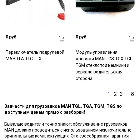
0 руб
0 руб
Переключатель подрулевой
Модуль управления
МАН ТГА ТГС ТГХ
дверями MAN TGS TGX TGL
TGM стеклоподъемники и
зеркала водительская
сторона
1
2
3
8
…
Запчасти для грузовиков MAN TGL, TGA, TGM, TGS по
доступным ценам прямо с разборки!
Бывалые водители точно знают: обслуживание грузовиков
MAN должно проводиться с использованием исключительно
оригинальных комплектующих. Это своеобразная гарантия