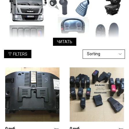
ЧИТАТЬ
FILTERS
Одна из наиболее уязвимых частей грузовиков – кабина,
которая в результате длительной интенсивной эксплуатации
теряет свой вид и свойства. Производитель рекомендует в
случае поломок использовать только оригинальные
комплектующие. Но часто их нет в наличии, приходится
привозить под заказ и терпеть убытки из-за простоев
грузовика.
Что выбрать: оригинальные детали или дешевые аналоги?
Сегодня на рынке можно часто встретить подделки
оригинальных деталей МАН. Производители утверждают, что
они мало чем отличаются от аналогов, а вот стоят
значительно меньше. Но не является ли такая экономия
сомнительной? Даже если речь идет не о важных узлах и
0 руб
0 руб