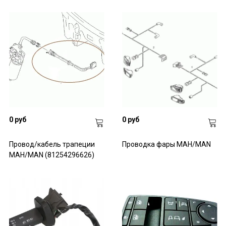
0 руб
0 руб
Провод/кабель трапеции
Проводка фары МАН/MAN
МАН/MAN (81254296626)