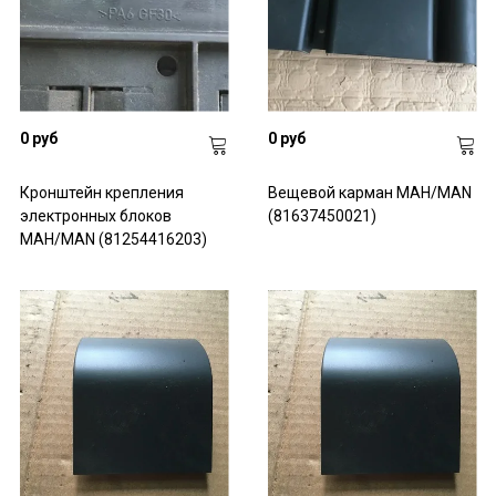
0 руб
0 руб
Кронштейн крепления
Вещевой карман МАН/MAN
электронных блоков
(81637450021)
МАН/MAN (81254416203)