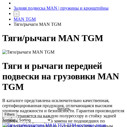
Задняя подвеска MAN | пружины и кронштейны
-
MAN TGM
Тяги/рычаги MAN TGM
Тяги/рычаги MAN TGM
Тяги и рычаги передней
подвески на грузовики MAN
TGM
В каталоге представлена исключительно качественная,
сертифицированная продукция, отличающаяся высоким
читать
уровнем надежности и безопасности. Гарантия производителя
Filters
распространяется на каждую полурессору и стойку задней
Sorting:
подвески. Предусмотрена замена не подошедших по
характеристикам деталей на соответствующие заданным