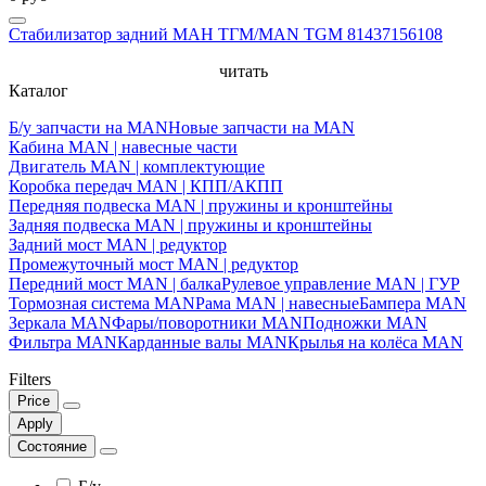
Стабилизатор задний МАН ТГМ/MAN TGM 81437156108
читать
Каталог
Б/у запчасти на MAN
Новые запчасти на MAN
Кабина MAN | навесные части
Двигатель MAN | комплектующие
Коробка передач MAN | КПП/АКПП
Передняя подвеска MAN | пружины и кронштейны
Задняя подвеска MAN | пружины и кронштейны
Задний мост MAN | редуктор
Промежуточный мост MAN | редуктор
Передний мост MAN | балка
Рулевое управление MAN | ГУР
Тормозная система MAN
Рама MAN | навесные
Бампера MAN
Зеркала MAN
Фары/поворотники MAN
Подножки MAN
Фильтра MAN
Карданные валы MAN
Крылья на колёса MAN
Filters
Price
Apply
Состояние