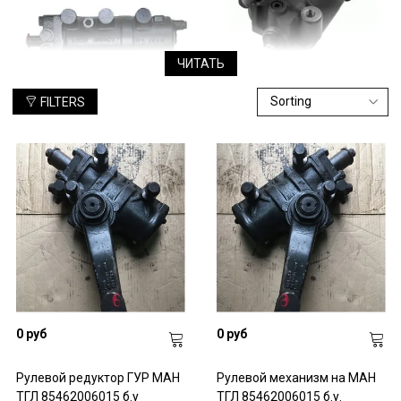
ЧИТАТЬ
FILTERS
ГУР на грузовики MAN TGL
Возникли трудности во время поворотов? Обратили внимание
на нечеткую реакцию колес? Вас беспокоит быстрый расход
масла?Заметив неисправности, не откладывайте посещение
сервисного центра. Проверьте состояние рулевой системы
грузовика. Обратите внимание на ГУР, сам руль, а также на
состояние, в котором находятся кронштейны крепления
рулевого управления и поворотные рычаги.
0 руб
0 руб
Рулевой редуктор ГУР МАН
Рулевой механизм на МАН
ТГЛ 85462006015 б.у
ТГЛ 85462006015 б.у.