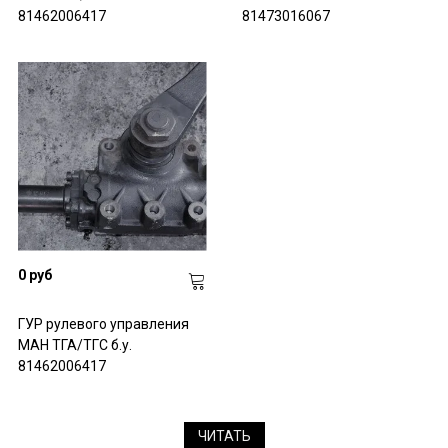
81462006417
81473016067
0 руб
ГУР рулевого управления
МАН ТГА/ТГС б.у.
81462006417
ЧИТАТЬ