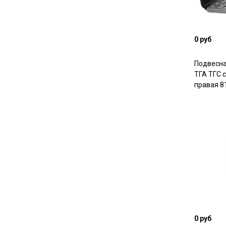
0 руб
Подвесн
ТГА ТГС 
правая 8
0 руб