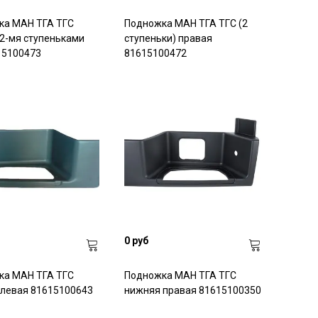
ка МАН ТГА ТГС
Подножка МАН ТГА ТГС (2
 2-мя ступеньками
ступеньки) правая
615100473
81615100472
0 руб
ка МАН ТГА ТГС
Подножка МАН ТГА ТГС
левая 81615100643
нижняя правая 81615100350