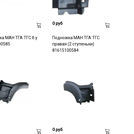
0 руб
а МАН ТГА ТГС б.у.
Подножка МАН ТГА ТГС
00585
правая (2 ступеньки)
81615100584
0 руб