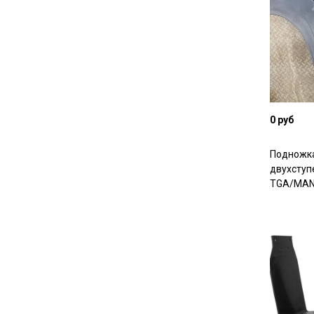
0 руб
Подножка
двухступ
TGА/MAN