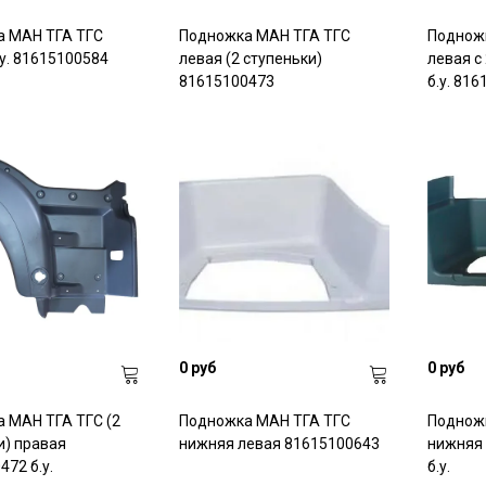
 МАН ТГА ТГС
Подножка МАН ТГА ТГС
Поднож
.у. 81615100584
левая (2 ступеньки)
левая с
81615100473
б.у. 81
0 руб
0 руб
 МАН ТГА ТГС (2
Подножка МАН ТГА ТГС
Поднож
и) правая
нижняя левая 81615100643
нижняя 
72 б.у.
б.у.