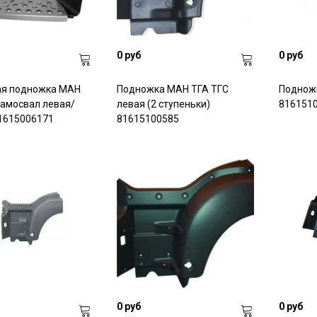
0 руб
0 руб
ая подножка МАН
Подножка МАН ТГА ТГС
Подножк
самосвал левая/
левая (2 ступеньки)
816151
1615006171
81615100585
0 руб
0 руб