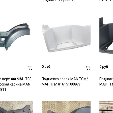
подножкой правая
816151
поднятие водителя или попутчиков в
0 руб
0 руб
 верхняя МАН ТГЛ
Подножка левая MAN TGM/
Поднож
сокая кабина MAN
МАН ТГМ 81615100863
МАН ТГ
0811