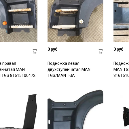
0 руб
0 руб
 правая
Подножка левая
Поднож
енчатая MAN
двухступенчатая MAN
MAN TGS
 TGS 81615100472
TGS/MAN TGA
816151