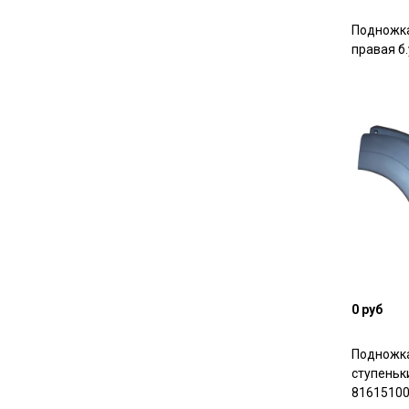
Подножка
правая б
0 руб
Подножка
ступеньк
816151004