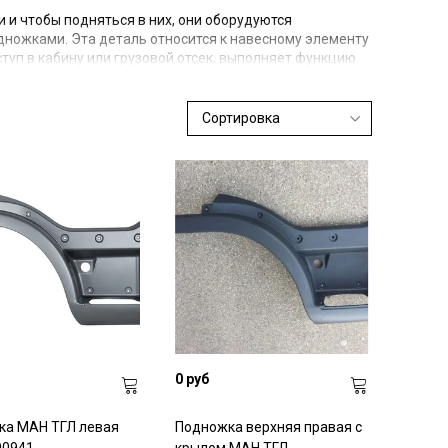
 и чтобы подняться в них, они оборудуются
ожками. Эта деталь относится к навесному элементу
туп в кабину или грузовой отсек, выполняет функцию
, повреждений и грязи. Может использоваться для
то или очистки стекла.
 для удобства эксплуатации и для повышения
 довольно уязвимая, потому что принимает на себя
т частого попадания воды. От подножек могут отлетать
и.
ишла в негодность и ее нужно заменить, вы можете
это как новые подножки, так и б.у. В наличии есть
нчатые, на самосвалы и тягачи МАН ТГА, МАН ТГЛ, МАН
качественных материалов, которые сохраняют свой
гого времени, а также придают индивидуальность и
.
дножек используется достаточно прочный пластик.
т предотвратить повреждение кузова.
рмируются, из-за этого могут потрескаться и
0 руб
 рекомендуем их поменять, ведь использование авто с
а и неудобна.
помощью нескольких болтов к каркасу кабины. При
ка МАН ТГЛ левая
Подножка верхняя правая с
N будет держаться крепко, обеспечивая комфорт и