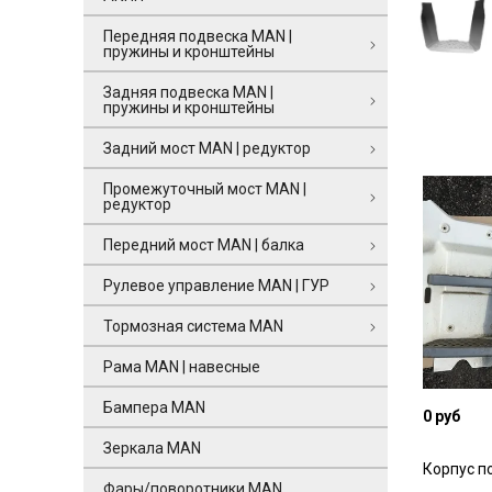
Передняя подвеска MAN |
пружины и кронштейны
Задняя подвеска MAN |
пружины и кронштейны
Задний мост MAN | редуктор
Промежуточный мост MAN |
редуктор
Передний мост MAN | балка
Рулевое управление MAN | ГУР
Тормозная система MAN
Рама MAN | навесные
Бампера MAN
0 руб
Зеркала MAN
Корпус п
Фары/поворотники MAN