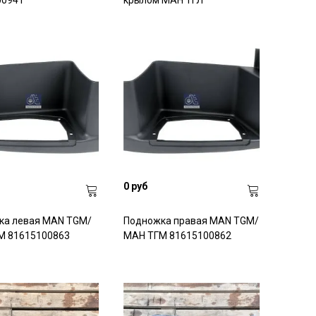
00941
крылом МАН ТГЛ
нутрь.
0 руб
ка левая MAN TGM/
Подножка правая MAN TGM/
М 81615100863
МАН ТГМ 81615100862