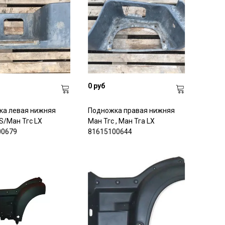
0 руб
ка левая нижняя
Подножка правая нижняя
/Ман Тгс LX
Ман Тгс , Ман Тга LX
00679
81615100644