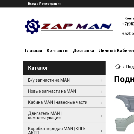
Вход / Регистрация
Конт
+7(96
Razbo
Главная
Контакты
Доставка
Личный Кабине
Под
Каталог
Под
Б/у запчасти на MAN
Новые запчасти на MAN
Кабина MAN | навесные части
Двигатель MAN |
комплектующие
Коробка передач MAN | КПП/
АКПП