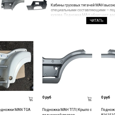
Кабины грузовых тягачей МАН высоки
специальными составляющими — подн
кузова. Подножка МАН облегчает дос
защиты от царапин, деформирования
ЧИТАТЬ
подъема на крышу во время мойки ав
Подножка грузовика MAN необходима
жесткости кузова. При этом запчасть
удар при столкновении и страдает о
камешки и другие дорожные частичк
Если в вашем грузовике подножка пр
найти подходящую в нашем каталоге: 
левые и правые подножки, двухступе
ТГМ.
Все изделия произведены из высоко
изначальный вид на протяжении дол
безупречный внешний вид грузовика
При изготовлении универсальных по
Износостойкость пластика позволяе
По мере эксплуатации подножки дефо
0 руб
0 руб
разрушиться. Если такое случилось,
поврежденной подножкой небезопасн
Монтаж подножек осуществляется с 
одножки MAN TGA
Подножка МАН ТГЛ | Крыло с
Поднож
правильной монтировке подножка MA