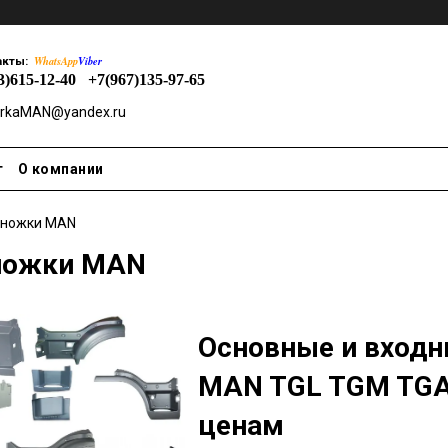
WhatsApp
Viber
акты:
3)615-12-40
+7(967)135-97-65
rkaMAN@yandex.ru
т
О компании
ножки MAN
ножки MAN
Основные и входн
MAN TGL TGM TGA
ценам