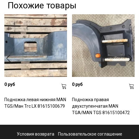
Похожие товары
0 руб
0 руб
Подножка левая нижняя MAN
Подножка правая
TGS/Ман Тгс LX 81615100679
двухступенчатая MAN
TGА/MAN TGS 81615100472
Условия возврата
Пользовательское соглашение