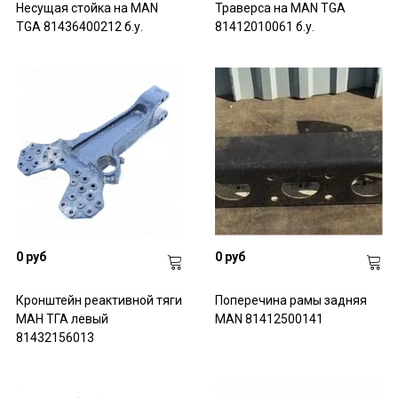
Несущая стойка на MAN
Траверса на MAN TGA
TGA 81436400212 б.у.
81412010061 б.у.
0 руб
0 руб
Кронштейн реактивной тяги
Поперечина рамы задняя
МАН ТГА левый
MAN 81412500141
81432156013