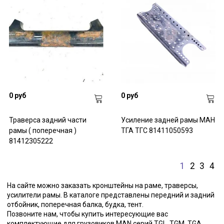
0 руб
0 руб
Траверса задний части
Усиление задней рамы МАН
рамы ( поперечная )
ТГА ТГС 81411050593
81412305222
1
2
3
4
На сайте можно заказать кронштейны на раме, траверсы,
усилители рамы. В каталоге представлены передний и задний
отбойник, поперечная балка, будка, тент.
Позвоните нам, чтобы купить интересующие вас
комплектующие для грузовиков MAN серий TGL, TGM, TGA,