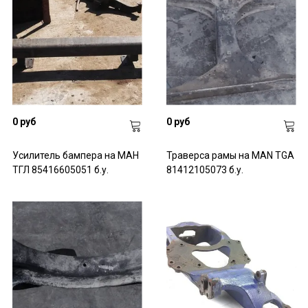
0 руб
0 руб
Усилитель бампера на МАН
Траверса рамы на MAN TGA
ТГЛ 85416605051 б.у.
81412105073 б.у.