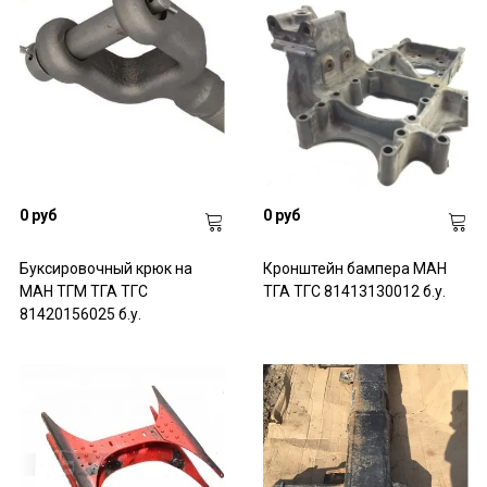
нашем сайте
- избегаете ошибок при выборе, а значит, ненужных расходов;
- грузовая техника долго и исправно служит;
- редкая периодичность ремонтов;
- экономия времени при выборе и покупке.
Постоянным клиентам предоставляем скидки. Гарантируем
работоспособность деталей и правильность комплектации
заказа.
Преимущества сотрудничества с нами:
0 руб
0 руб
- большой выбор запчастей и комплектующих;
- сервисная поддержка в выборе и установке навесных частей
Буксировочный крюк на
Кронштейн бампера МАН
на раму;
МАН ТГМ ТГА ТГС
ТГА ТГС 81413130012 б.у.
- скидки постоянным заказчикам;
81420156025 б.у.
- возможность срочной доставки;
- гарантия на все комплектующие.
Рекомендуем выбирать оригинальные фирменные запчасти.
Дешевые аналоги выполняются из материалов, уязвимых к
повреждениям и деформации. Под влиянием влаги и
ультрафиолета они быстро разрушаются. Выбирайте
качественные комплектующие на нашем сайте, чтобы надолго
забыть о ремонте.