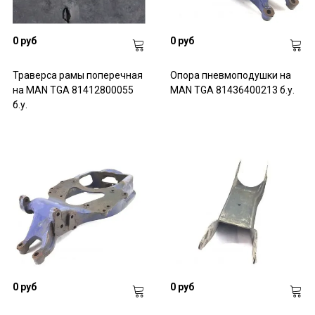
0 руб
0 руб
Траверса рамы поперечная
Опора пневмоподушки на
на MAN TGA 81412800055
MAN TGA 81436400213 б.у.
б.у.
0 руб
0 руб