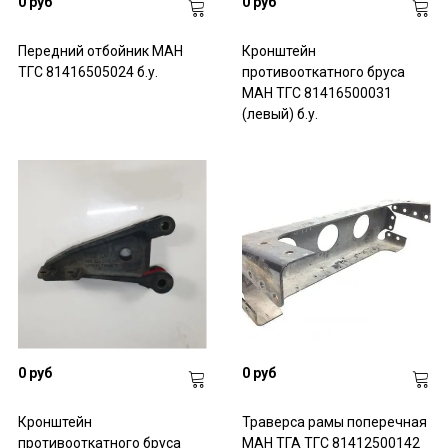
0 руб
0 руб
Передний отбойник МАН
Кронштейн
ТГС 81416505024 б.у.
противооткатного бруса
МАН ТГС 81416500031
(левый) б.у.
0 руб
0 руб
Кронштейн
Траверса рамы поперечная
противооткатного бруса
МАН ТГА ТГС 81412500142