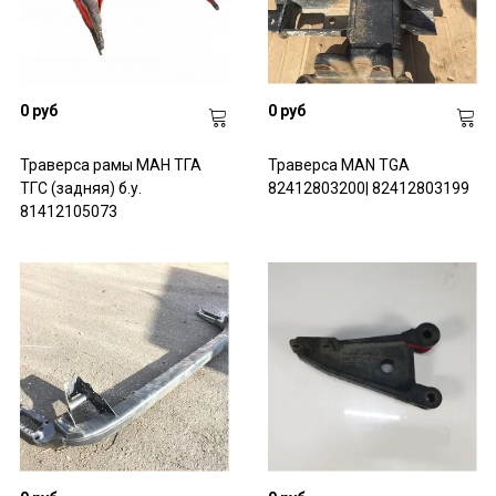
0 руб
0 руб
Траверса рамы МАН ТГА
Траверса MAN TGA
ТГС (задняя) б.у.
82412803200| 82412803199
81412105073