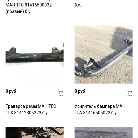
МАН ТГС 81416500032
б.у.
(правый) б.у.
0 руб
0 руб
Траверса рамы МАН ТГС
Усилитель бампера МАН
ТГХ 81412305223 б.у.
ТГА 81416505022 б.у.