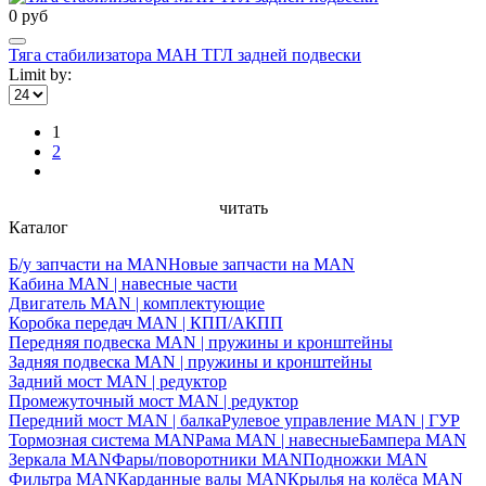
0 руб
Тяга стабилизатора МАН ТГЛ задней подвески
Limit by:
1
2
читать
Каталог
Б/у запчасти на MAN
Новые запчасти на MAN
Кабина MAN | навесные части
Двигатель MAN | комплектующие
Коробка передач MAN | КПП/АКПП
Передняя подвеска MAN | пружины и кронштейны
Задняя подвеска MAN | пружины и кронштейны
Задний мост MAN | редуктор
Промежуточный мост MAN | редуктор
Передний мост MAN | балка
Рулевое управление MAN | ГУР
Тормозная система MAN
Рама MAN | навесные
Бампера MAN
Зеркала MAN
Фары/поворотники MAN
Подножки MAN
Фильтра MAN
Карданные валы MAN
Крылья на колёса MAN