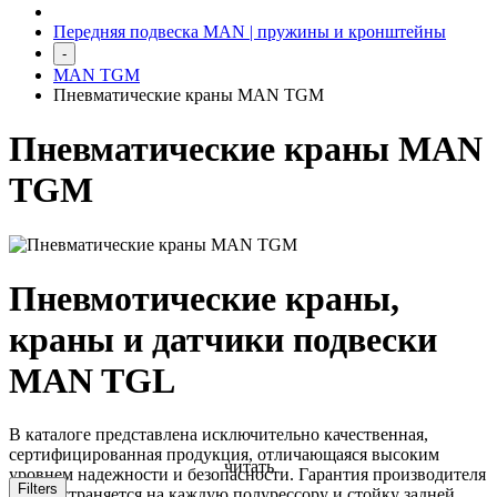
Передняя подвеска MAN | пружины и кронштейны
-
MAN TGM
Пневматические краны MAN TGM
Пневматические краны MAN
TGM
Пневмотические краны,
краны и датчики подвески
MAN TGL
В каталоге представлена исключительно качественная,
сертифицированная продукция, отличающаяся высоким
читать
уровнем надежности и безопасности. Гарантия производителя
Filters
распространяется на каждую полурессору и стойку задней