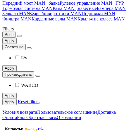
Передний мост MAN | балка
Рулевое управление MAN | ГУР
Тормозная система MAN
Рама MAN | навесные
Бампера MAN
Зеркала MAN
Фары/поворотники MAN
Подножки MAN
Фильтра MAN
Карданные валы MAN
Крылья на колёса MAN
Filters
Price
Apply
Состояние
Б/у
Apply
Производитель
WABCO
Apply
Reset filters
Apply
Условия возврата
Пользовательское соглашение
Доставка
Оплата
Блог
Обратная связь
О компании
Контакты:
WhatsApp
Viber