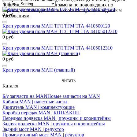
Sorting:
подвески. Предусмотрена замена не подошедших по
характеристикам деталей на соответствующие заданным
0 руб
требованиям.
Кран уровня пола МАН ТГЛ ТГМ ТГА 4410500120
0 руб
Кран уровня пола МАН ТГЛ ТГМ ТГА 44105012310
0 руб
Кран уровня пола МАН (главный)
читать
Каталог
Б/у запчасти на MAN
Новые запчасти на MAN
Кабина MAN | навесные части
Двигатель MAN | комплектующие
Коробка передач MAN | КПП/АКПП
Передняя подвеска MAN | пружины и кронштейны
Задняя подвеска MAN | пружины и кронштейны
Задний мост MAN | редуктор
Промежуточный мост MAN | редуктор