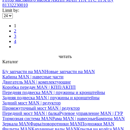
81332230010
Limit by:
1
2
3
4
читать
Каталог
Б/у запчасти на MAN
Новые запчасти на MAN
Кабина MAN | навесные части
Двигатель MAN | комплектующие
Коробка передач MAN | КПП/АКПП
Передняя подвеска MAN | пружины и кронштейны
Задняя подвеска MAN | пружины и кронштейны
Задний мост MAN | редуктор
Промежуточный мост MAN | редуктор
Передний мост MAN | балка
Рулевое управление MAN | ГУР
Тормозная система MAN
Рама MAN | навесные
Бампера MAN
Зеркала MAN
Фары/поворотники MAN
Подножки MAN
Фильтра MAN
Карданные валы MAN
Крылья на колёса MAN