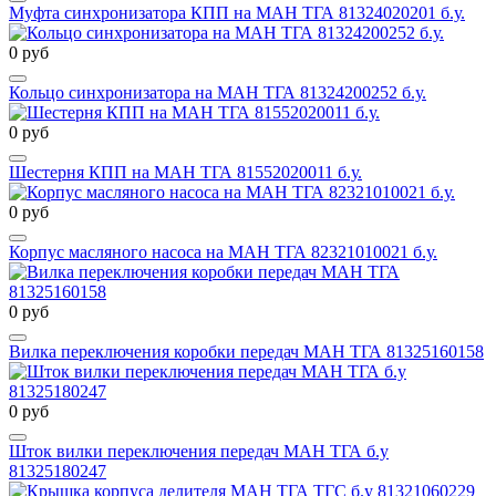
Муфта синхронизатора КПП на МАН ТГА 81324020201 б.у.
0 руб
Кольцо синхронизатора на МАН ТГА 81324200252 б.у.
0 руб
Шестерня КПП на МАН ТГА 81552020011 б.у.
0 руб
Корпус масляного насоса на МАН ТГА 82321010021 б.у.
0 руб
Вилка переключения коробки передач МАН ТГА 81325160158
0 руб
Шток вилки переключения передач МАН ТГА б.у
81325180247