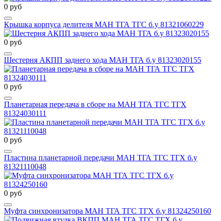
0 руб
Крышка корпуса делителя МАН ТГА ТГС б.у 81321060229
0 руб
Шестерня АКПП заднего хода МАН ТГА б.у 81323020155
0 руб
Планетарная передача в сборе на МАН ТГА ТГС ТГХ
81324030111
0 руб
Пластина планетарной передачи МАН ТГА ТГС ТГХ б.у
81321110048
0 руб
Муфта синхронизатора МАН ТГА ТГС ТГХ б.у 81324250160