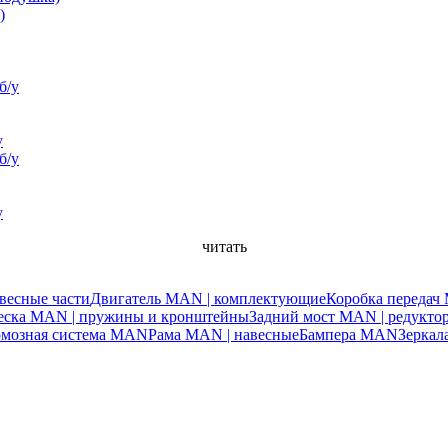
у
у
читать
весные части
Двигатель MAN | комплектующие
Коробка переда
веска MAN | пружины и кронштейны
Задний мост MAN | редукто
рмозная система MAN
Рама MAN | навесные
Бампера MAN
Зерка