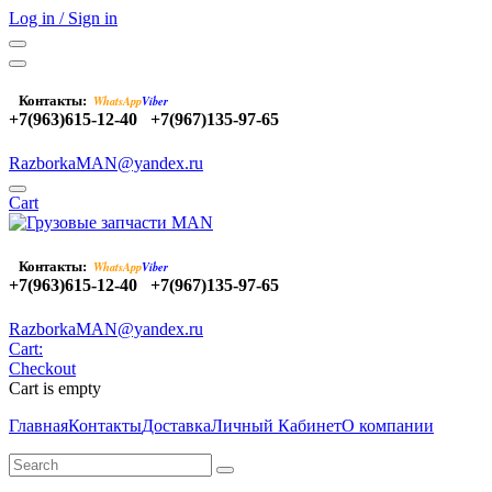
Log in / Sign in
Контакты:
WhatsApp
Viber
+7(963)615-12-40
+7(967)135-97-65
RazborkaMAN@yandex.ru
Cart
Контакты:
WhatsApp
Viber
+7(963)615-12-40
+7(967)135-97-65
RazborkaMAN@yandex.ru
Cart:
Checkout
Cart is empty
Главная
Контакты
Доставка
Личный Кабинет
О компании