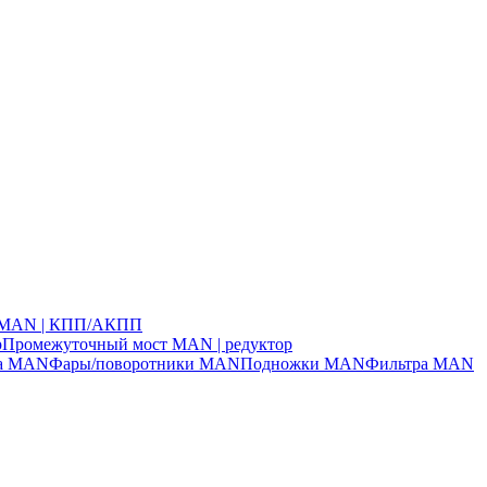
ч MAN | КПП/АКПП
р
Промежуточный мост MAN | редуктор
ла MAN
Фары/поворотники MAN
Подножки MAN
Фильтра MAN