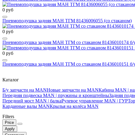
0 руб
Пневмоподушка задняя МАН ТГМ 81436006055 (со стаканом)
0 руб
Пневмоподушка задняя МАН ТГМ со стаканом 81436010174 б/
0 руб
Пневмоподушка задняя МАН ТГМ со стаканом 81436010151 б/
Каталог
Б/у запчасти на MAN
Новые запчасти на MAN
Кабина MAN | на
Передняя подвеска MAN | пружины и кронштейны
Задняя под
Передний мост MAN | балка
Рулевое управление MAN | ГУР
То
Карданные валы MAN
Крылья на колёса MAN
Filters
Price
Apply