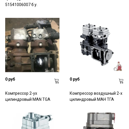
- тормозные краны, трубки, диски;
51541006007 б.у.
- проводка, энергоаккумуляторы;
- тормозные цилиндры, камеры, колодки;
- суппорты KNORR, суппорты MERITOR.
0 руб
0 руб
Компрессор 2-ух
Компрессор воздушный 2-х
цилиндровый MAN TGA
цилиндровый МАН ТГА