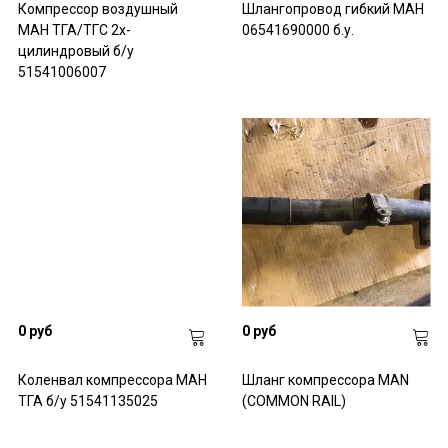
Компрессор воздушный
Шлангопровод гибкий МАН
МАН ТГА/ТГС 2х-
06541690000 б.у.
цилиндровый б/у
51541006007
0 руб
0 руб
Коленвал компрессора МАН
Шланг компрессора MAN
ТГА б/у 51541135025
(COMMON RAIL)