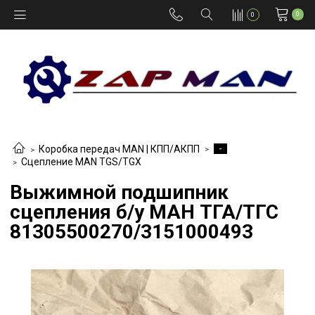
0
0
-
Коробка передач MAN | КПП/АКПП
Сцепление MAN TGS/TGX
Выжимной подшипник
сцепления б/у МАН ТГА/ТГС
81305500270/3151000493