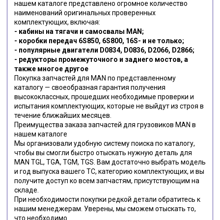
нашем каталоге представлено огромное количество
наименований оригинальных проверенных
комплектующих, включая:
- кабины на тягачи и самосвалы MAN;
- коробки передач 6S850, 6S800, 16S- и не только;
- популярные двигатели D0834, D0836, D2066, D2866;
- редукторы промежуточного и заднего мостов, а
также многое другое
Покупка запчастей для MAN по представленному
каталогу — своеобразная гарантия получения
высококлассных, прошедших необходимые проверки и
испытания комплектующих, которые не выйдут из строя в
течение ближайших месяцев.
Преимущества заказа запчастей для грузовиков MAN в
нашем каталоге
Мы организовали удобную систему поиска по каталогу,
чтобы вы смогли быстро отыскать нужную деталь для
MAN TGL, TGA, TGM, TGS. Вам достаточно выбрать модель
и год выпуска вашего ТС, категорию комплектующих, и вы
получите доступ ко всем запчастям, присутствующим на
складе.
При необходимости покупки редкой детали обратитесь к
нашим менеджерам. Уверены, мы сможем отыскать то,
что необходимо