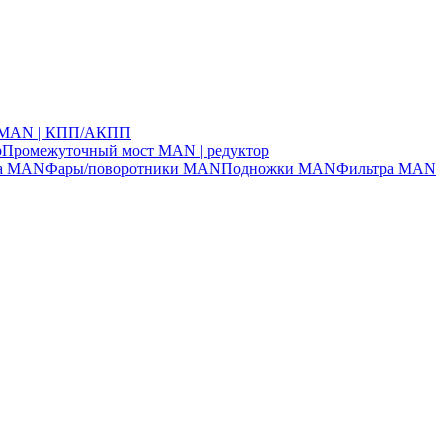
ч MAN | КПП/АКПП
р
Промежуточный мост MAN | редуктор
ла MAN
Фары/поворотники MAN
Подножки MAN
Фильтра MAN