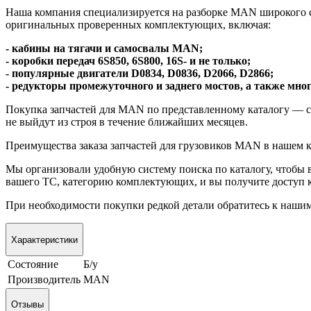
Наша компания специализируется на разборке MAN широкого с
оригинальных проверенных комплектующих, включая:
- кабины на тягачи и самосвалы MAN;
- коробки передач 6S850, 6S800, 16S- и не только;
- популярные двигатели D0834, D0836, D2066, D2866;
- редукторы промежуточного и заднего мостов, а также мног
Покупка запчастей для MAN по представленному каталогу — 
не выйдут из строя в течение ближайших месяцев.
Преимущества заказа запчастей для грузовиков MAN в нашем к
Мы организовали удобную систему поиска по каталогу, чтобы
вашего ТС, категорию комплектующих, и вы получите доступ к
При необходимости покупки редкой детали обратитесь к нашим
Характеристики
Состояние
Б/у
Производитель
MAN
Отзывы