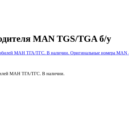
водителя MAN TGS/TGA б/у
обилей МАН ТГА/ТГС. В наличии.