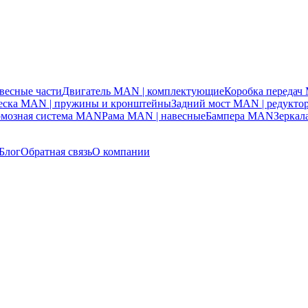
весные части
Двигатель MAN | комплектующие
Коробка переда
веска MAN | пружины и кронштейны
Задний мост MAN | редукто
рмозная система MAN
Рама MAN | навесные
Бампера MAN
Зерка
Блог
Обратная связь
О компании