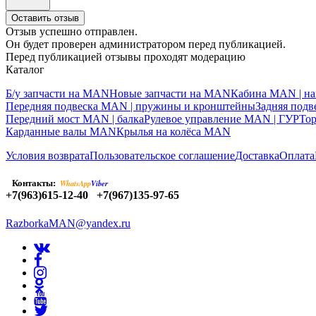
Оставить отзыв
Отзыв успешно отправлен.
Он будет проверен администратором перед публикацией.
Перед публикацией отзывы проходят модерацию
Каталог
Б/у запчасти на MAN
Новые запчасти на MAN
Кабина MAN | на
Передняя подвеска MAN | пружины и кронштейны
Задняя под
Передний мост MAN | балка
Рулевое управление MAN | ГУР
То
Карданные валы MAN
Крылья на колёса MAN
Условия возврата
Пользовательское соглашение
Доставка
Оплата
Контакты:
WhatsApp
Viber
+7(963)615-12-40
+7(967)135-97-65
RazborkaMAN@yandex.ru