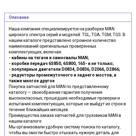
Описание
Наша компания специализируется на разборке MAN
широкого спектра серий и моделей: TGL, TGA, TGM, TGS. В
нашем каталоге представлено огромное количество
наименований оригинальных проверенных
комплектующих, включая:
- кабины на тягачи и самосвалы MAN;
- коробки передач 6S850, 6S800, 16S- и не только;
- популярные двигатели D0834, D0836, D2066, D2866;
- редукторы промежуточного и заднего мостов, а
также многое другое
Покупка запчастей для MAN по представленному
каталогу — своеобразная гарантия получения
высококлассных, прошедших необходимые проверки и
испытания комплектующих, которые не выйдут из строя в
течение ближайших месяцев.
Преимущества заказа запчастей для грузовиков MAN в
нашем каталоге
Мы организовали удобную систему поиска по каталогу,
чтобы вы смогли быстро отыскать нужную деталь для