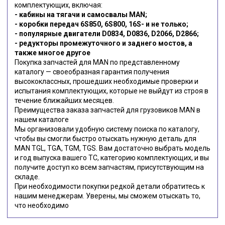
комплектующих, включая:
- кабины на тягачи и самосвалы MAN;
- коробки передач 6S850, 6S800, 16S- и не только;
- популярные двигатели D0834, D0836, D2066, D2866;
- редукторы промежуточного и заднего мостов, а
также многое другое
Покупка запчастей для MAN по представленному
каталогу — своеобразная гарантия получения
высококлассных, прошедших необходимые проверки и
испытания комплектующих, которые не выйдут из строя в
течение ближайших месяцев.
Преимущества заказа запчастей для грузовиков MAN в
нашем каталоге
Мы организовали удобную систему поиска по каталогу,
чтобы вы смогли быстро отыскать нужную деталь для
MAN TGL, TGA, TGM, TGS. Вам достаточно выбрать модель
и год выпуска вашего ТС, категорию комплектующих, и вы
получите доступ ко всем запчастям, присутствующим на
складе.
При необходимости покупки редкой детали обратитесь к
нашим менеджерам. Уверены, мы сможем отыскать то,
что необходимо