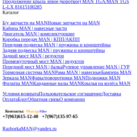
Продолжение крыла левое (короткое) MAN TGA/MAN TGS
L-LX 81615100285
Каталог
Б/у запчасти на MAN
Новые запчасти на MAN
Кабина MAN | навесные части
Двигатель MAN | комплектующие
Коробка передач MAN | КПП/АКПП
Передняя подвеска MAN | пружины и кронштейны
Задняя подвеска MAN | пружины и кронштейны
Задний мост MAN | редуктор
Промежуточный мост MAN | редуктор
Передний мост MAN | балка
Рулевое управление MAN | ГУР
Тормозная система MAN
Рама MAN | навесные
Бампера MAN
Зеркала MAN
Фары/поворотники MAN
Подножки MAN
Фильтра MAN
Карданные валы MAN
Крылья на колёса MAN
Условия возврата
Пользовательское соглашение
Доставка
Оплата
Блог
Обратная связь
О компании
Контакты:
WhatsApp
Viber
+7(963)615-12-40
+7(967)135-97-65
RazborkaMAN@yandex.ru