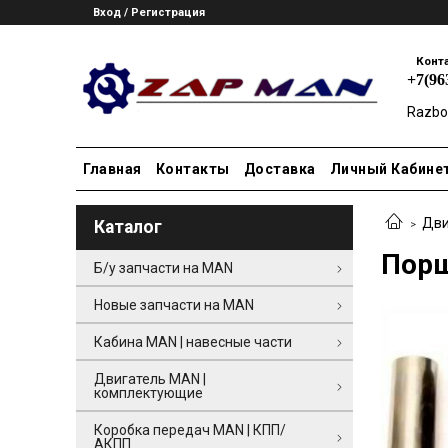
Вход / Регистрация
Конт
+7(96
Razbo
Главная
Контакты
Доставка
Личный Кабине
Дви
Каталог
Порш
Б/у запчасти на MAN
Новые запчасти на MAN
Кабина MAN | навесные части
Двигатель MAN |
комплектующие
Коробка передач MAN | КПП/
АКПП