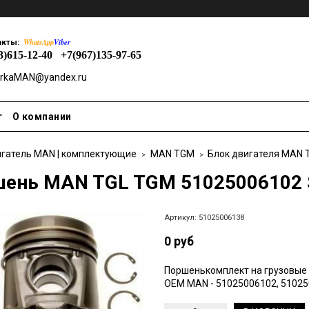
WhatsApp
Viber
акты:
3)615-12-40
+7(967)135-97-65
rkaMAN@yandex.ru
т
О компании
гатель MAN | комплектующие
MAN TGM
Блок двигателя MAN
ень MAN TGL TGM 51025006102
Артикул:
51025006138
0 руб
Поршенькомплект на грузовые
OEM MAN - 51025006102, 51025