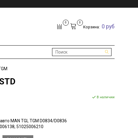
0
0
0 руб
Корзина:
 TGM
 STD
В наличии
 авто MAN TGL TGM D0834/D0836
006138, 51025006210