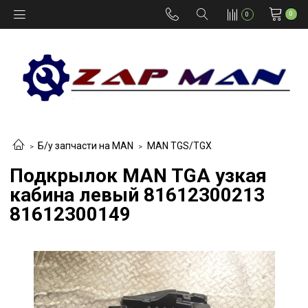
0
0
Б/у запчасти на MAN
MAN TGS/TGX
Подкрылок MAN TGA узкая
кабина левый 81612300213
81612300149