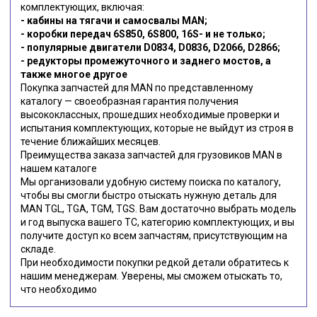
комплектующих, включая:
- кабины на тягачи и самосвалы MAN;
- коробки передач 6S850, 6S800, 16S- и не только;
- популярные двигатели D0834, D0836, D2066, D2866;
- редукторы промежуточного и заднего мостов, а
также многое другое
Покупка запчастей для MAN по представленному
каталогу — своеобразная гарантия получения
высококлассных, прошедших необходимые проверки и
испытания комплектующих, которые не выйдут из строя в
течение ближайших месяцев.
Преимущества заказа запчастей для грузовиков MAN в
нашем каталоге
Мы организовали удобную систему поиска по каталогу,
чтобы вы смогли быстро отыскать нужную деталь для
MAN TGL, TGA, TGM, TGS. Вам достаточно выбрать модель
и год выпуска вашего ТС, категорию комплектующих, и вы
получите доступ ко всем запчастям, присутствующим на
складе.
При необходимости покупки редкой детали обратитесь к
нашим менеджерам. Уверены, мы сможем отыскать то,
что необходимо