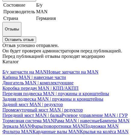
Состояние
Б/у
Производитель
MAN
Страна
Германия
Отзывы
Оставить отзыв
Отзыв успешно отправлен.
Он будет проверен администратором перед публикацией.
Перед публикацией отзывы проходят модерацию
Каталог
Б/у запчасти на MAN
Новые запчасти на MAN
Кабина MAN | навесные части
Двигатель MAN | комплектующие
Коробка передач MAN | КПП/АКПП
Передняя подвеска MAN | пружины и кронштейны
Задняя подвеска MAN | пружины и кронштейны
Задний мост MAN | редуктор
Промежуточный мост MAN | редуктор
Передний мост MAN | балка
Рулевое управление MAN | ГУР
Тормозная система MAN
Рама MAN | навесные
Бампера MAN
Зеркала MAN
Фары/поворотники MAN
Подножки MAN
Фильтра MAN
Карданные валы MAN
Крылья на колёса MAN