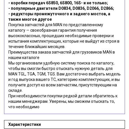
- коробки передач 6S850, 6S800, 16S- и не только;
- популярные двигатели D0834, D0836, D2066, D2866;
- редукторы промежуточного и заднего мостов, а
также многое другое
Покупка запчастей для MAN по представленному
каталогу — своеобразная гарантия получения
высококлассных, прошедших необходимые проверки и
испытания комплектующих, которые не выйдут из строя в
течение ближайших месяцев.
Преимущества заказа запчастей для грузовиков MAN в
нашем каталоге
Мы организовали удобную систему поиска по каталогу,
чтобы вы смогли быстро отыскать нужную деталь для
MAN TGL, TGA, TGM, TGS. Вам достаточно выбрать модель
и год выпуска вашего ТС, категорию комплектующих, и вы
получите доступ ко всем запчастям, присутствующим на
складе.
При необходимости покупки редкой детали обратитесь к
нашим менеджерам. Уверены, мы сможем отыскать то,
что необходимо
Характеристики