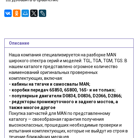
Описание
Наша компания специализируется на разборке MAN
широкого спектра серий и моделей: TGL, TGA, TGM, TGS. В
нашем каталоге представлено огромное количество
наименований оригинальных проверенных
комплектующих, включая:
- кабины на тягачи и самосвалы MAN;
- коробки передач 6S850, 6S800, 16S- и не только;
- популярные двигатели D0834, D0836, D2066, D2866;
- редукторы промежуточного и заднего мостов, а
также многое другое
Покупка запчастей для MAN по представленному
каталогу — своеобразная гарантия получения
высококлассных, прошедших необходимые проверки и
испытания комплектующих, которые не выйдут из строя в
течение ближайших месяцев.