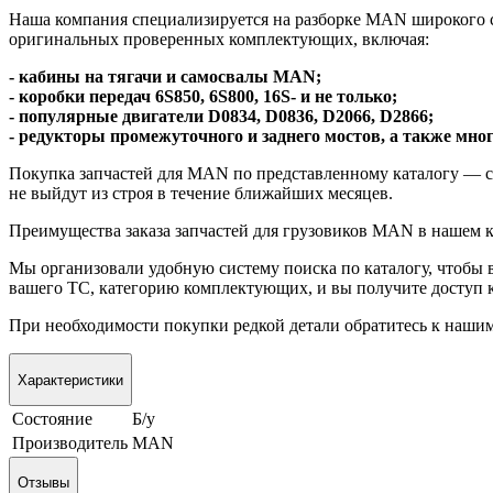
Наша компания специализируется на разборке MAN широкого с
оригинальных проверенных комплектующих, включая:
- кабины на тягачи и самосвалы MAN;
- коробки передач 6S850, 6S800, 16S- и не только;
- популярные двигатели D0834, D0836, D2066, D2866;
- редукторы промежуточного и заднего мостов, а также мног
Покупка запчастей для MAN по представленному каталогу — 
не выйдут из строя в течение ближайших месяцев.
Преимущества заказа запчастей для грузовиков MAN в нашем к
Мы организовали удобную систему поиска по каталогу, чтобы
вашего ТС, категорию комплектующих, и вы получите доступ к
При необходимости покупки редкой детали обратитесь к нашим
Характеристики
Состояние
Б/у
Производитель
MAN
Отзывы