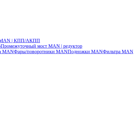
ч MAN | КПП/АКПП
р
Промежуточный мост MAN | редуктор
ла MAN
Фары/поворотники MAN
Подножки MAN
Фильтра MAN