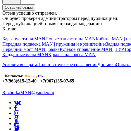
Оставить отзыв
Отзыв успешно отправлен.
Он будет проверен администратором перед публикацией.
Перед публикацией отзывы проходят модерацию
Каталог
Б/у запчасти на MAN
Новые запчасти на MAN
Кабина MAN | на
Передняя подвеска MAN | пружины и кронштейны
Задняя под
Передний мост MAN | балка
Рулевое управление MAN | ГУР
То
Карданные валы MAN
Крылья на колёса MAN
Условия возврата
Пользовательское соглашение
Доставка
Оплата
Контакты:
WhatsApp
Viber
+7(963)615-12-40
+7(967)135-97-65
RazborkaMAN@yandex.ru