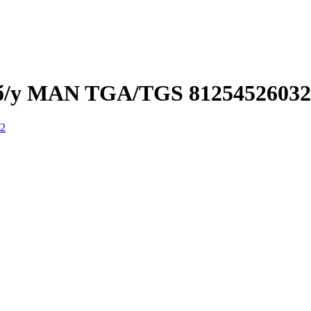
б/у MAN TGA/TGS 81254526032