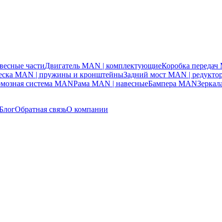
весные части
Двигатель MAN | комплектующие
Коробка переда
веска MAN | пружины и кронштейны
Задний мост MAN | редукто
рмозная система MAN
Рама MAN | навесные
Бампера MAN
Зерка
Блог
Обратная связь
О компании