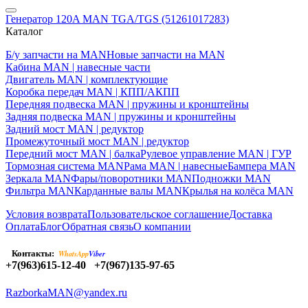
Генератор 120A MAN TGA/TGS (51261017283)
Каталог
Б/у запчасти на MAN
Новые запчасти на MAN
Кабина MAN | навесные части
Двигатель MAN | комплектующие
Коробка передач MAN | КПП/АКПП
Передняя подвеска MAN | пружины и кронштейны
Задняя подвеска MAN | пружины и кронштейны
Задний мост MAN | редуктор
Промежуточный мост MAN | редуктор
Передний мост MAN | балка
Рулевое управление MAN | ГУР
Тормозная система MAN
Рама MAN | навесные
Бампера MAN
Зеркала MAN
Фары/поворотники MAN
Подножки MAN
Фильтра MAN
Карданные валы MAN
Крылья на колёса MAN
Условия возврата
Пользовательское соглашение
Доставка
Оплата
Блог
Обратная связь
О компании
Контакты:
WhatsApp
Viber
+7(963)615-12-40
+7(967)135-97-65
RazborkaMAN@yandex.ru