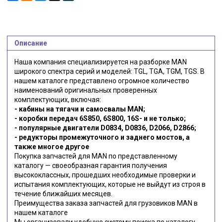
Описание
Наша компания специализируется на разборке MAN
широкого спектра серий и моделей: TGL, TGA, TGM, TGS. В
нашем каталоге представлено огромное количество
наименований оригинальных проверенных
комплектующих, включая:
- кабины на тягачи и самосвалы MAN;
- коробки передач 6S850, 6S800, 16S- и не только;
- популярные двигатели D0834, D0836, D2066, D2866;
- редукторы промежуточного и заднего мостов, а
также многое другое
Покупка запчастей для MAN по представленному
каталогу — своеобразная гарантия получения
высококлассных, прошедших необходимые проверки и
испытания комплектующих, которые не выйдут из строя в
течение ближайших месяцев.
Преимущества заказа запчастей для грузовиков MAN в
нашем каталоге
Мы организовали удобную систему поиска по каталогу,