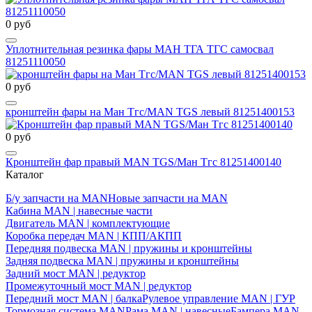
0 руб
Уплотнительная резинка фары МАН ТГА ТГС самосвал
81251110050
0 руб
кронштейн фары на Ман Тгс/MAN TGS левый 81251400153
0 руб
Кронштейн фар правый MAN TGS/Ман Тгс 81251400140
Каталог
Б/у запчасти на MAN
Новые запчасти на MAN
Кабина MAN | навесные части
Двигатель MAN | комплектующие
Коробка передач MAN | КПП/АКПП
Передняя подвеска MAN | пружины и кронштейны
Задняя подвеска MAN | пружины и кронштейны
Задний мост MAN | редуктор
Промежуточный мост MAN | редуктор
Передний мост MAN | балка
Рулевое управление MAN | ГУР
Тормозная система MAN
Рама MAN | навесные
Бампера MAN