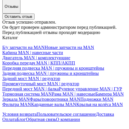
Отзывы
Оставить отзыв
Отзыв успешно отправлен.
Он будет проверен администратором перед публикацией.
Перед публикацией отзывы проходят модерацию
Каталог
Б/у запчасти на MAN
Новые запчасти на MAN
Кабина MAN | навесные части
Двигатель MAN | комплектующие
Коробка передач MAN | КПП/АКПП
Передняя подвеска MAN | пружины и кронштейны
Задняя подвеска MAN | пружины и кронштейны
Задний мост MAN | редуктор
Промежуточный мост MAN | редуктор
Передний мост MAN | балка
Рулевое управление MAN | ГУР
Тормозная система MAN
Рама MAN | навесные
Бампера MAN
Зеркала MAN
Фары/поворотники MAN
Подножки MAN
Фильтра MAN
Карданные валы MAN
Крылья на колёса MAN
Условия возврата
Пользовательское соглашение
Доставка
Оплата
Блог
Обратная связь
О компании