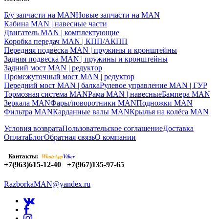
Б/у запчасти на MAN
Новые запчасти на MAN
Кабина MAN | навесные части
Двигатель MAN | комплектующие
Коробка передач MAN | КПП/АКПП
Передняя подвеска MAN | пружины и кронштейны
Задняя подвеска MAN | пружины и кронштейны
Задний мост MAN | редуктор
Промежуточный мост MAN | редуктор
Передний мост MAN | балка
Рулевое управление MAN | ГУР
Тормозная система MAN
Рама MAN | навесные
Бампера MAN
Зеркала MAN
Фары/поворотники MAN
Подножки MAN
Фильтра MAN
Карданные валы MAN
Крылья на колёса MAN
Условия возврата
Пользовательское соглашение
Доставка
Оплата
Блог
Обратная связь
О компании
Контакты:
WhatsApp
Viber
+7(963)615-12-40
+7(967)135-97-65
RazborkaMAN@yandex.ru