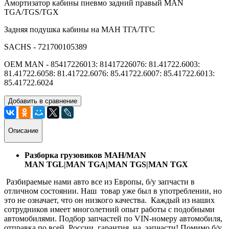
Амортизатор кабины пневмо задний правый MAN
TGA/TGS/TGX
Задняя подушка кабины на МАН ТГА/ТГС
SACHS - 721700105389
OEM MAN - 85417226013: 81417226076: 81.41722.6003:
81.41722.6058: 81.41722.6076: 85.41722.6007: 85.41722.6013:
85.41722.6024
Добавить в сравнение
Описание
Разборка грузовиков МАН/MAN
MAN TGL|MAN TGA|MAN TGS|MAN TGX
Разбираемые нами авто все из Европы, б/у запчасти в
отличном состоянии. Наш товар уже был в употреблении, но
это не означает, что он низкого качества. Каждый из наших
сотрудников имеет многолетний опыт работы с подобными
автомобилями. Подбор запчастей по VIN-номеру автомобиля,
отправка по всей России, гарантия на запчасти! Помимо б/у