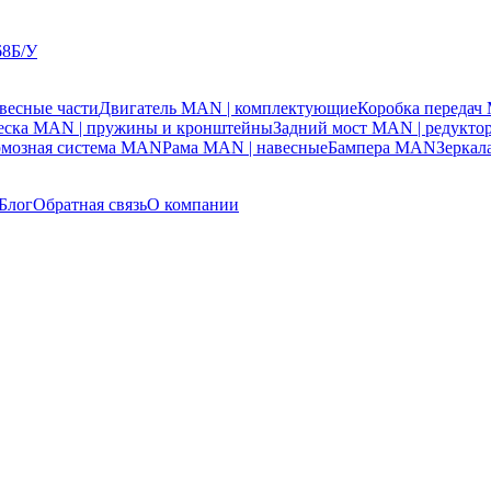
68Б/У
весные части
Двигатель MAN | комплектующие
Коробка переда
веска MAN | пружины и кронштейны
Задний мост MAN | редукто
рмозная система MAN
Рама MAN | навесные
Бампера MAN
Зерка
Блог
Обратная связь
О компании