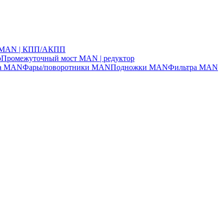
ч MAN | КПП/АКПП
р
Промежуточный мост MAN | редуктор
ла MAN
Фары/поворотники MAN
Подножки MAN
Фильтра MAN