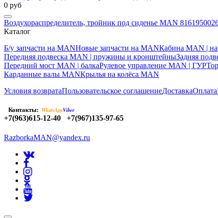
0 руб
Воздухораспределитель, тройник под сиденье MAN 816195002
Каталог
Б/у запчасти на MAN
Новые запчасти на MAN
Кабина MAN | на
Передняя подвеска MAN | пружины и кронштейны
Задняя под
Передний мост MAN | балка
Рулевое управление MAN | ГУР
То
Карданные валы MAN
Крылья на колёса MAN
Условия возврата
Пользовательское соглашение
Доставка
Оплата
Контакты:
WhatsApp
Viber
+7(963)615-12-40
+7(967)135-97-65
RazborkaMAN@yandex.ru