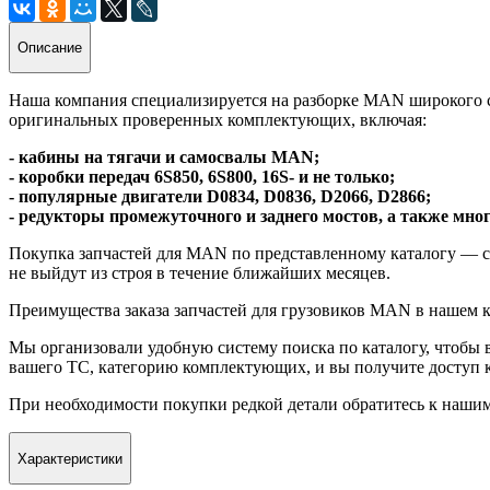
Описание
Наша компания специализируется на разборке MAN широкого с
оригинальных проверенных комплектующих, включая:
- кабины на тягачи и самосвалы MAN;
- коробки передач 6S850, 6S800, 16S- и не только;
- популярные двигатели D0834, D0836, D2066, D2866;
- редукторы промежуточного и заднего мостов, а также мног
Покупка запчастей для MAN по представленному каталогу — 
не выйдут из строя в течение ближайших месяцев.
Преимущества заказа запчастей для грузовиков MAN в нашем к
Мы организовали удобную систему поиска по каталогу, чтобы
вашего ТС, категорию комплектующих, и вы получите доступ к
При необходимости покупки редкой детали обратитесь к нашим
Характеристики