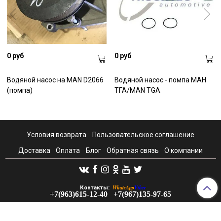
0 руб
0 руб
Водяной насос на MAN D2066
Водяной насос - помпа МАН
(помпа)
ТГА/MAN TGA
Условия возврата
Пользовательское соглашение
Доставка
Оплата
Блог
Обратная связь
О компании
WhatsApp
Viber
Контакты:
+7(963)615-12-40
+7(967)135-97-65
RazborkaMAN@yandex.ru