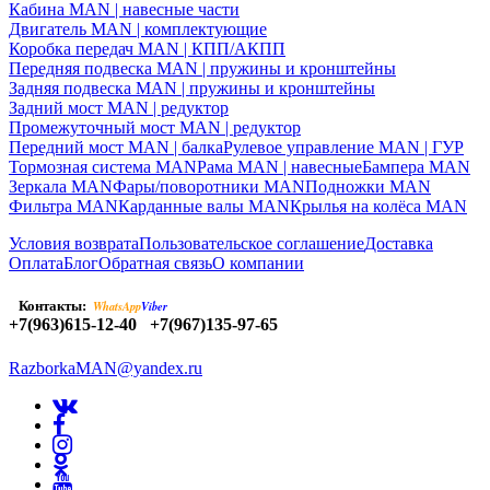
Кабина MAN | навесные части
Двигатель MAN | комплектующие
Коробка передач MAN | КПП/АКПП
Передняя подвеска MAN | пружины и кронштейны
Задняя подвеска MAN | пружины и кронштейны
Задний мост MAN | редуктор
Промежуточный мост MAN | редуктор
Передний мост MAN | балка
Рулевое управление MAN | ГУР
Тормозная система MAN
Рама MAN | навесные
Бампера MAN
Зеркала MAN
Фары/поворотники MAN
Подножки MAN
Фильтра MAN
Карданные валы MAN
Крылья на колёса MAN
Условия возврата
Пользовательское соглашение
Доставка
Оплата
Блог
Обратная связь
О компании
Контакты:
WhatsApp
Viber
+7(963)615-12-40
+7(967)135-97-65
RazborkaMAN@yandex.ru