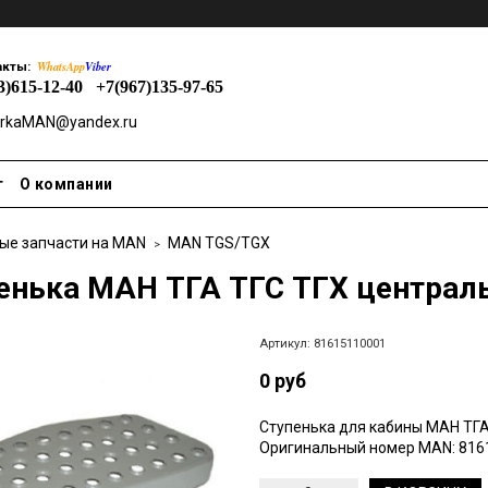
WhatsApp
Viber
акты:
3)615-12-40
+7(967)135-97-65
rkaMAN@yandex.ru
т
О компании
ые запчасти на MAN
MAN TGS/TGX
енька МАН ТГА ТГС ТГХ централ
Артикул:
81615110001
0 руб
Ступенька для кабины МАН ТГА
Оригинальный номер MAN: 816