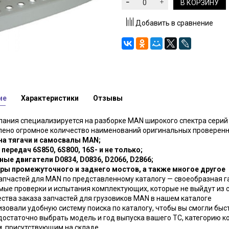
В КОРЗИНУ
Добавить в сравнение
ие
Характеристики
Отзывы
ания специализируется на разборке MAN широкого спектра серий и
лено огромное количество наименований оригинальных проверенн
 на тягачи и самосвалы MAN;
 передач 6S850, 6S800, 16S- и не только;
ные двигатели D0834, D0836, D2066, D2866;
оры промежуточного и заднего мостов, а также многое другое
апчастей для MAN по представленному каталогу — своеобразная 
ые проверки и испытания комплектующих, которые не выйдут из 
тва заказа запчастей для грузовиков MAN в нашем каталоге
зовали удобную систему поиска по каталогу, чтобы вы смогли быс
достаточно выбрать модель и год выпуска вашего ТС, категорию к
, присутствующим на складе.