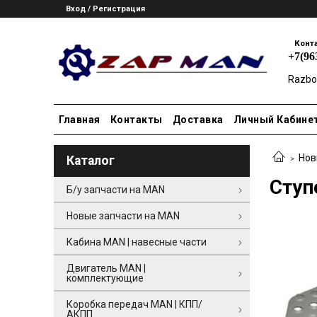
Вход / Регистрация
Конт
+7(96
Razbo
Главная
Контакты
Доставка
Личный Кабине
Нов
Каталог
Ступ
Б/у запчасти на MAN
Новые запчасти на MAN
Кабина MAN | навесные части
Двигатель MAN |
комплектующие
Коробка передач MAN | КПП/
АКПП