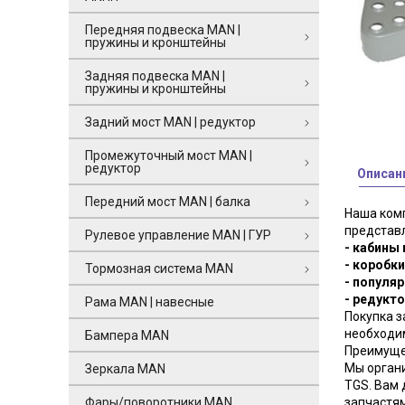
Передняя подвеска MAN |
пружины и кронштейны
Задняя подвеска MAN |
пружины и кронштейны
Задний мост MAN | редуктор
Промежуточный мост MAN |
редуктор
Описан
Передний мост MAN | балка
Наша комп
представ
Рулевое управление MAN | ГУР
- кабины
- коробки
Тормозная система MAN
- популяр
- редукт
Рама MAN | навесные
Покупка з
необходим
Бампера MAN
Преимущес
Мы органи
Зеркала MAN
TGS. Вам 
Фары/поворотники MAN
запчастям