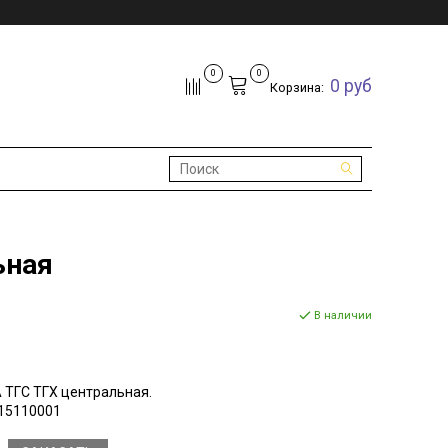
0
0
0 руб
Корзина:
ьная
В наличии
 ТГС ТГХ центральная.
15110001